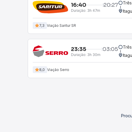
Três
16:40
20:27
Duração:
3h 47m
Itag
7,3
Viação Saritur SR
Três
23:35
03:05
Duração:
3h 30m
Itag
8,0
Viação Serro
Procu