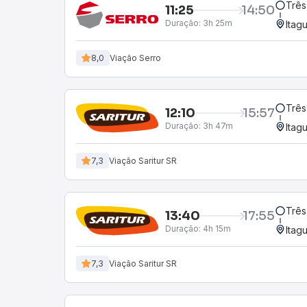
Três
11:25
14:50
Duração:
3h 25m
Itag
8,0
Viação Serro
Três
12:10
15:57
Duração:
3h 47m
Itag
7,3
Viação Saritur SR
Três
13:40
17:55
Duração:
4h 15m
Itag
7,3
Viação Saritur SR