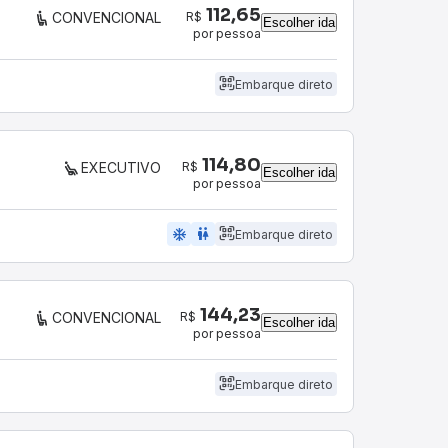
112,65
R$
CONVENCIONAL
Escolher ida
por pessoa
Embarque direto
114,80
R$
EXECUTIVO
Escolher ida
por pessoa
ac_unit
wc
Embarque direto
144,23
R$
CONVENCIONAL
Escolher ida
por pessoa
Embarque direto