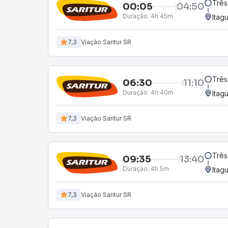
Três
00:05
04:50
Duração:
4h 45m
Itag
7,3
Viação Saritur SR
Três
06:30
11:10
Duração:
4h 40m
Itag
7,3
Viação Saritur SR
Três
09:35
13:40
Duração:
4h 5m
Itag
7,3
Viação Saritur SR