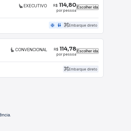
114,80
R$
EXECUTIVO
Escolher ida
por pessoa
ac_unit
wc
Embarque direto
114,78
R$
CONVENCIONAL
Escolher ida
por pessoa
Embarque direto
ência.