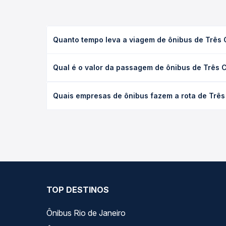
Quanto tempo leva a viagem de ônibus de Três
A viagem de ônibus de Três Corações, MG - TODOS 
Qual é o valor da passagem de ônibus de Três
(convencional, executivo ou leito) e as condições
desejada.
O preço da passagem de ônibus de Três Corações,
Quais empresas de ônibus fazem a rota de Trê
tipo de poltrona e a antecedência da compra. Na 
roteiro.
As viações Serro, Saritur SR operam o trecho de 
você compara todas as opções — empresas, horário
TOP DESTINOS
Ônibus Rio de Janeiro