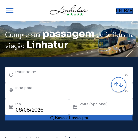
ENTRAR
passagem
Compre sua
de ônibus na
Linhatur
viação
Partindo de
Indo para
Ida
Volta (opcional)
Buscar Passagem