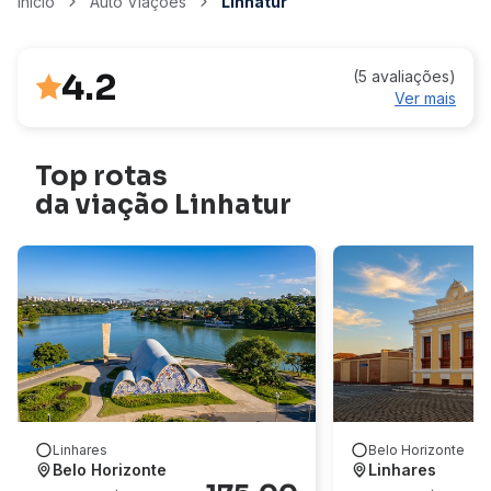
Início
Auto Viações
Linhatur
4.2
(5 avaliações)
Ver mais
Top rotas
da viação Linhatur
Linhares
Belo Horizonte
Belo Horizonte
Linhares