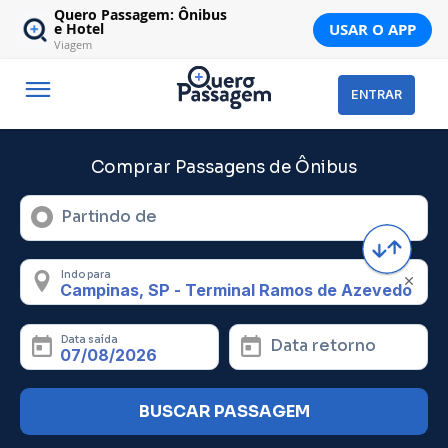
Quero Passagem: Ônibus
USAR O APP
e Hotel
Viagem
ENTRAR
Comprar Passagens de Ônibus
Partindo de
Indo para
Data saída
Data retorno
BUSCAR PASSAGEM