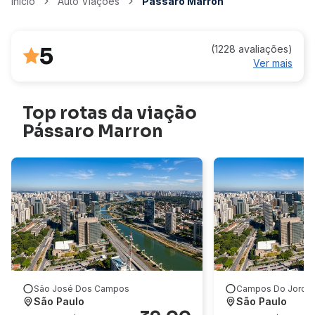
Início
Auto Viações
Pássaro Marron
5
(1228 avaliações)
Ver mais
Top rotas da viação
Pássaro Marron
São José Dos Campos
Campos Do Jordã
São Paulo
São Paulo