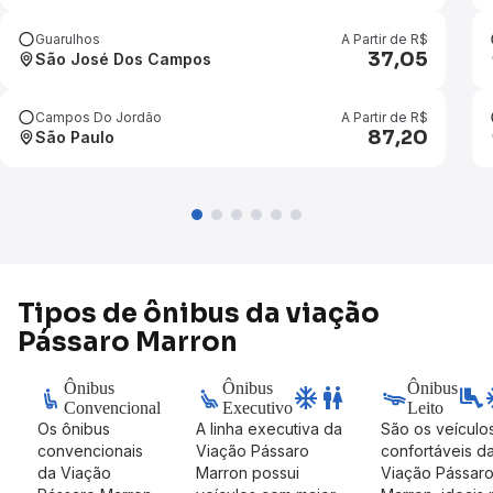
Guarulhos
A Partir de R$
37,05
São José Dos Campos
Campos Do Jordão
A Partir de R$
87,20
São Paulo
Tipos de ônibus da viação
Pássaro Marron
Ônibus
Ônibus
Ônibus
ac_unit
wc
airline_seat_legroom_extra
ac
Convencional
Executivo
Leito
Os ônibus
A linha executiva da
São os veículo
convencionais
Viação Pássaro
confortáveis d
da Viação
Marron possui
Viação Pássar