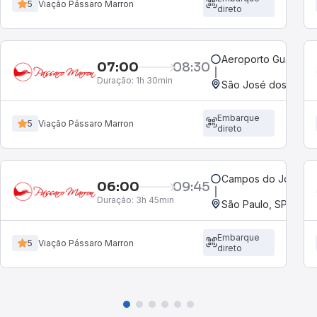
5
Viação Pássaro Marron
direto
Aeroporto Guarulho
07:00
08:30
Duração:
1h 30min
São José dos Campo
Embarque
5
Viação Pássaro Marron
direto
Campos do Jordão, 
06:00
09:45
Duração:
3h 45min
São Paulo, SP - Rod
Embarque
5
Viação Pássaro Marron
direto