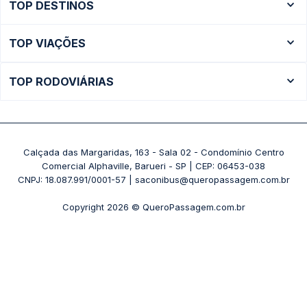
TOP DESTINOS
Ônibus Rio de Janeiro
TOP VIAÇÕES
Ônibus São Paulo
Passagens Cometa
Ônibus Brasília
TOP RODOVIÁRIAS
Passagens Gontijo
Ônibus Campinas
Rodoviária São Paulo - Tietê
Passagens 1001
Ônibus Londrina
Rodoviária Rio de Janeiro - Novo Rio
Passagens Águia Branca
+ Destinos
Rodoviária Belo Horizonte - Gov. Israel Pinheiro (Tergip)
Calçada das Margaridas, 163 - Sala 02 - Condomínio Centro
Passagens Pássaro Marron
Comercial Alphaville, Barueri - SP | CEP: 06453-038
Rodoviária Curitiba
+ Viações
CNPJ: 18.087.991/0001-57 | saconibus@queropassagem.com.br
Rodoviária São Paulo - Barra Funda
Copyright 2026 © QueroPassagem.com.br
+ Rodoviárias