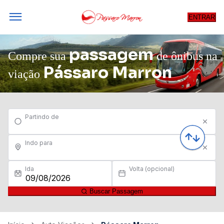
ENTRAR
passagem
Compre sua
de ônibus na
Pássaro Marron
viação
Partindo de
Indo para
Ida
Volta (opcional)
Buscar Passagem