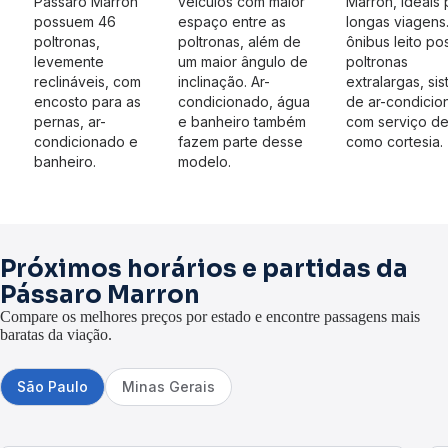
Pássaro Marron
veículos com maior
Marron, ideais 
possuem 46
espaço entre as
longas viagens
poltronas,
poltronas, além de
ônibus leito p
levemente
um maior ângulo de
poltronas
reclináveis, com
inclinação. Ar-
extralargas, si
encosto para as
condicionado, água
de ar-condicio
pernas, ar-
e banheiro também
com serviço d
condicionado e
fazem parte desse
como cortesia.
banheiro.
modelo.
Próximos horários e partidas da
Pássaro Marron
Compare os melhores preços por estado e encontre passagens mais
baratas da viação.
São Paulo
Minas Gerais