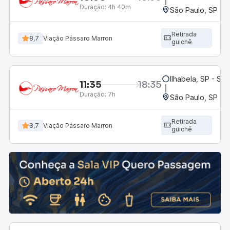
Duração:
4h 40m
São Paulo, SP - R
Retirada
8,7
Viação Pássaro Marron
guichê
Ilhabela, SP - Sã
11:35
18:35
Duração:
7h
São Paulo, SP - R
Retirada
8,7
Viação Pássaro Marron
guichê