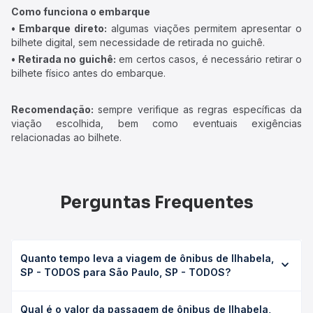
Como funciona o embarque
• Embarque direto:
algumas viações permitem apresentar o
bilhete digital, sem necessidade de retirada no guichê.
• Retirada no guichê:
em certos casos, é necessário retirar o
bilhete físico antes do embarque.
Recomendação:
sempre verifique as regras específicas da
viação escolhida, bem como eventuais exigências
relacionadas ao bilhete.
Perguntas Frequentes
Quanto tempo leva a viagem de ônibus de Ilhabela,
SP - TODOS para São Paulo, SP - TODOS?
A viagem de ônibus de Ilhabela, SP - TODOS para São
Qual é o valor da passagem de ônibus de Ilhabela,
Paulo, SP - TODOS leva em média 4h 28min, podendo