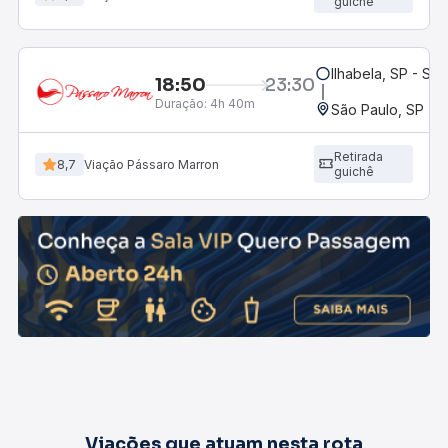
guichê
Ilhabela, SP - Sã
18:50
23:30
Duração:
4h 40m
São Paulo, SP - R
Retirada
8,7
Viação Pássaro Marron
guichê
Viações que atuam nesta rota