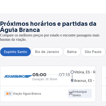
Próximos horários e partidas da
Águia Branca
Compare os melhores preços por estado e encontre passagens mais
baratas da viação.
Espírito Santo
Rio de Janeiro
Bahia
São Paulo
Vitória, ES - Rodoviá
05:00
07:15
Duração:
2h 15min
Embarque
5
Viação Águia Branca
direto