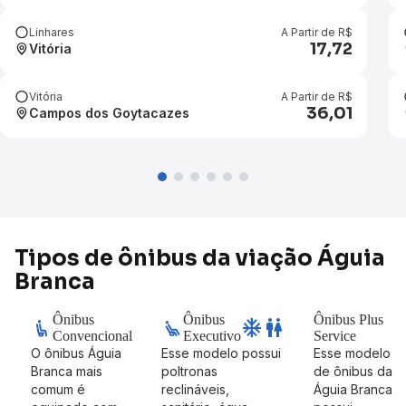
Linhares
A Partir de R$
17,72
Vitória
Vitória
A Partir de R$
36,01
Campos dos Goytacazes
Tipos de ônibus da viação Águia
Branca
Ônibus
Ônibus
Ônibus Plus
ac_unit
wc
Convencional
Executivo
Service
O ônibus Águia
Esse modelo possui
Esse modelo
Branca mais
poltronas
de ônibus da
comum é
reclináveis,
Águia Branca