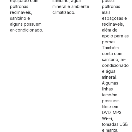
equipado com
sanitário, água
possui
poltronas
mineral e ambiente
poltronas
reclináveis,
climatizado.
mais
sanitário e
espaçosas e
alguns possuem
reclináveis,
ar-condicionado.
além de
apoio para as
pernas.
Também
conta com
sanitário, ar-
condicionado
e água
mineral.
Algumas
linhas
também
possuem
filme em
DVD, MP3,
Wi-Fi,
tomadas USB
e manta.