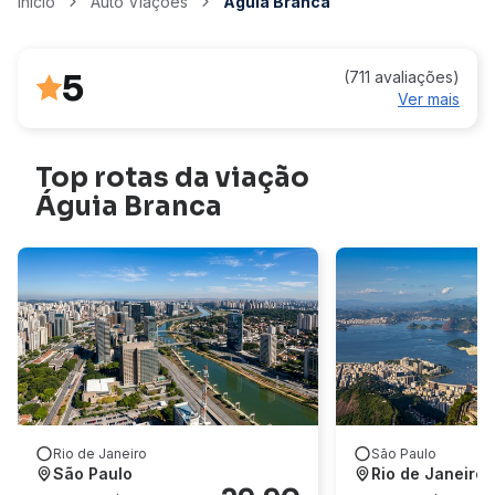
Início
Auto Viações
Águia Branca
5
(711 avaliações)
Ver mais
Top rotas da viação
Águia Branca
Rio de Janeiro
São Paulo
São Paulo
Rio de Janeiro