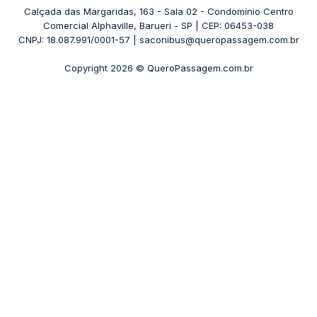
Rodoviária Belo Horizonte - Gov. Israel Pinheiro (Tergip)
Calçada das Margaridas, 163 - Sala 02 - Condomínio Centro
Passagens Pássaro Marron
Comercial Alphaville, Barueri - SP | CEP: 06453-038
Rodoviária Curitiba
+ Viações
CNPJ: 18.087.991/0001-57 | saconibus@queropassagem.com.br
Rodoviária São Paulo - Barra Funda
Copyright 2026 © QueroPassagem.com.br
+ Rodoviárias