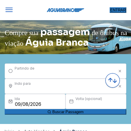
ENTRAR
passagem
Compre sua
de ônibus na
Águia Branca
viação
Partindo de
Indo para
Ida
Volta (opcional)
Buscar Passagem