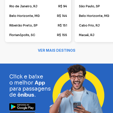
Rio de Janeiro, RJ
R$ 94
São Paulo, SP
Belo Horizonte, MG
R$ 144
Belo Horizonte, MG
Ribeirão Preto, SP
R$ 151
Cabo Frio, RJ
Florianópolis, SC
R$ 155
Macaé, RJ
VER MAIS DESTINOS
Click e baixe
o melhor
App
para passagens
de
ônibus
.