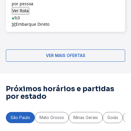
por pessoa
9,0
Embarque Direto
VER MAIS OFERTAS
Próximos horários e partidas
por estado
São Paulo
Mato Grosso
Minas Gerais
Goiás
P