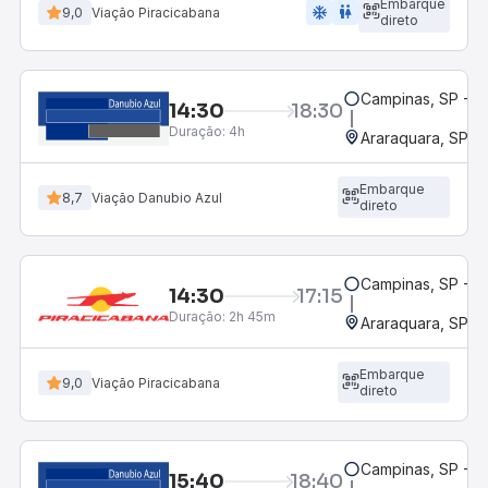
Embarque
ac_unit
wc
9,0
Viação Piracicabana
direto
Campinas, SP - 
14:30
18:30
Duração:
4h
Araraquara, SP - 
Embarque
8,7
Viação Danubio Azul
direto
Campinas, SP - 
14:30
17:15
Duração:
2h 45m
Araraquara, SP - 
Embarque
9,0
Viação Piracicabana
direto
Campinas, SP - 
15:40
18:40