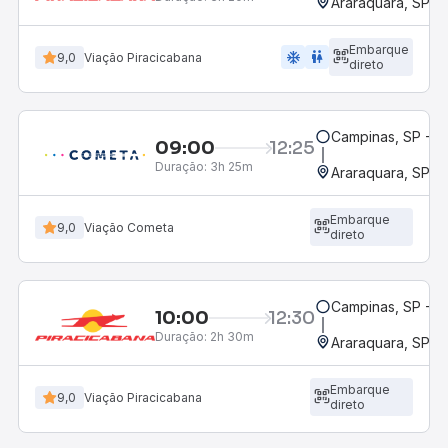
Araraquara, SP - 
Embarque
ac_unit
wc
9,0
Viação Piracicabana
direto
Campinas, SP - 
09:00
12:25
Duração:
3h 25m
Araraquara, SP - 
Embarque
9,0
Viação Cometa
direto
Campinas, SP - 
10:00
12:30
Duração:
2h 30m
Araraquara, SP - 
Embarque
9,0
Viação Piracicabana
direto