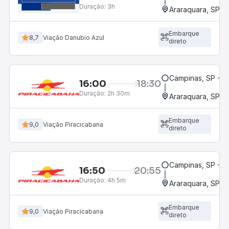
Duração:
3h
Araraquara, SP - 
Embarque
8,7
Viação Danubio Azul
direto
Campinas, SP - 
16:00
18:30
Duração:
2h 30m
Araraquara, SP - 
Embarque
9,0
Viação Piracicabana
direto
Campinas, SP - 
16:50
20:55
Duração:
4h 5m
Araraquara, SP - 
Embarque
9,0
Viação Piracicabana
direto