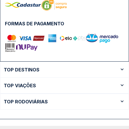
FORMAS DE PAGAMENTO
TOP DESTINOS
Ônibus Rio de Janeiro
TOP VIAÇÕES
Ônibus São Paulo
Passagens Cometa
Ônibus Brasília
TOP RODOVIÁRIAS
Passagens Gontijo
Ônibus Campinas
Rodoviária São Paulo - Tietê
Passagens 1001
Ônibus Londrina
Rodoviária Rio de Janeiro - Novo Rio
Passagens Águia Branca
+ Destinos