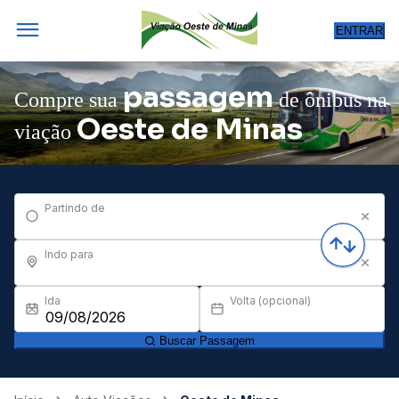
ENTRAR
passagem
Compre sua
de ônibus na
Oeste de Minas
viação
Partindo de
Indo para
Ida
Volta (opcional)
Buscar Passagem