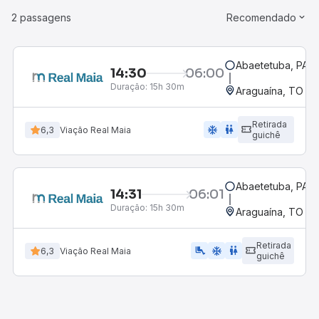
2 passagens
Recomendado
Abaetetuba, PA
14:30
06:00
Duração:
15h 30m
Araguaína, TO
Retirada
ac_unit
wc
6,3
Viação Real Maia
guichê
Abaetetuba, PA
14:31
06:01
Duração:
15h 30m
Araguaína, TO
Retirada
airline_seat_legroom_extra
ac_unit
wc
6,3
Viação Real Maia
guichê