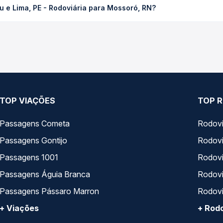
 e Lima, PE - Rodoviária para Mossoró, RN?
ssagem você compara os preços de todas as viações em tempo real 
 de Abreu e Lima, PE - Rodoviária para Mossoró, RN, com horário
s, tipos de serviço e preços — em um só lugar e escolhe a que me
TOP VIAÇÕES
TOP R
Passagens Cometa
Rodovi
Passagens Gontijo
Rodovi
Passagens 1001
Rodoviá
Passagens Águia Branca
Rodoviá
Passagens Pássaro Marron
Rodovi
+ Viações
+ Rodo