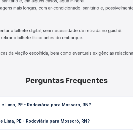
 sanitário e, em alguns casos, água mineral.
viagens mais longas, com ar-condicionado, sanitário e, possivelmente
tar o bilhete digital, sem necessidade de retirada no guichê.
etirar o bilhete físico antes do embarque.
icas da viação escolhida, bem como eventuais exigências relaciona
Perguntas Frequentes
 e Lima, PE - Rodoviária para Mossoró, RN?
ia para Mossoró, RN leva em média 9h 49min, podendo variar confor
e Lima, PE - Rodoviária para Mossoró, RN?
 Quero Passagem você consulta os horários disponíveis e vê a dur
 - Rodoviária para Mossoró, RN custa em média R$ 217,98 e varia 