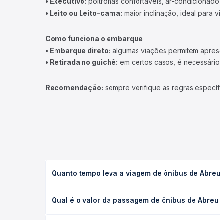
• Executivo:
poltronas confortáveis, ar-condicionado,
• Leito ou Leito-cama:
maior inclinação, ideal para 
Como funciona o embarque
• Embarque direto:
algumas viações permitem apresen
• Retirada no guichê:
em certos casos, é necessário r
Recomendação:
sempre verifique as regras específ
Quanto tempo leva a viagem de ônibus de Abreu
A viagem de ônibus de Abreu e Lima, PE - Rodoviár
Qual é o valor da passagem de ônibus de Abreu 
executivo ou leito) e as condições de tráfego. Na
O preço da passagem de ônibus de Abreu e Lima, PE