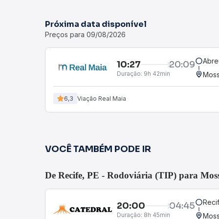
Próxima data disponível
Preços para 09/08/2026
Abre
10:27
20:09
Duração:
9h 42min
Moss
6,3
Viação Real Maia
VOCÊ TAMBÉM PODE IR
De Recife, PE - Rodoviária (TIP) para Mo
Recif
20:00
04:45
Duração:
8h 45min
Moss