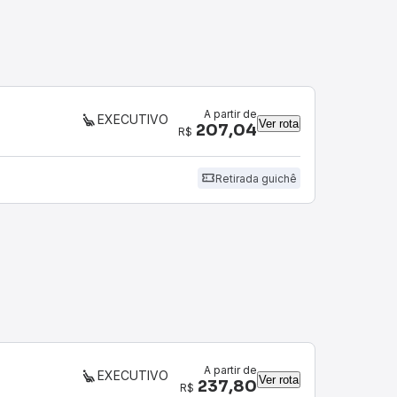
A partir de
EXECUTIVO
Ver rota
207,04
R$
Retirada guichê
A partir de
EXECUTIVO
Ver rota
237,80
R$