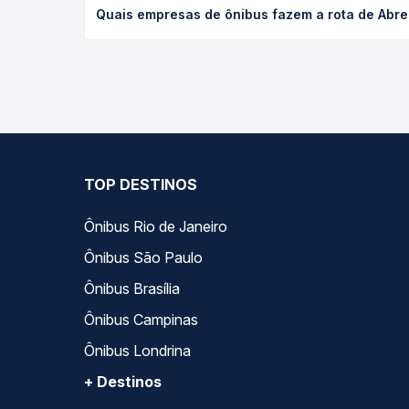
Quais empresas de ônibus fazem a rota de Abreu
poltrona e a antecedência da compra. Na Quero Pa
As viações Real Maia, Gravataense operam o trecho
você compara todas as opções — empresas, horário
TOP DESTINOS
Ônibus Rio de Janeiro
Ônibus São Paulo
Ônibus Brasília
Ônibus Campinas
Ônibus Londrina
+ Destinos