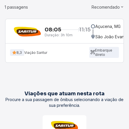
1 passagens
Recomendado
Açucena, MG
08:05
11:15
Duração:
3h 10m
São João Evangel
Embarque
8,3
Viação Saritur
direto
Viações que atuam nesta rota
Procure a sua passagem de ônibus selecionando a viação de
sua preferência.