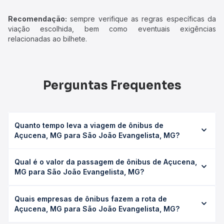
Recomendação:
sempre verifique as regras específicas da
viação escolhida, bem como eventuais exigências
relacionadas ao bilhete.
Perguntas Frequentes
Quanto tempo leva a viagem de ônibus de
Açucena, MG para São João Evangelista, MG?
A viagem de ônibus de Açucena, MG para São João
Qual é o valor da passagem de ônibus de Açucena,
Evangelista, MG leva em média 3h 10min, podendo variar
MG para São João Evangelista, MG?
conforme a viação, o tipo de serviço (convencional,
executivo ou leito) e as condições de tráfego. Na Quero
O preço da passagem de ônibus de Açucena, MG para
Passagem você consulta os horários disponíveis e vê a
Quais empresas de ônibus fazem a rota de
São João Evangelista, MG custa em média R$ 62,92 e
duração exata de cada opção na data desejada.
Açucena, MG para São João Evangelista, MG?
varia conforme a data da viagem, a empresa, o tipo de
poltrona e a antecedência da compra. Na Quero