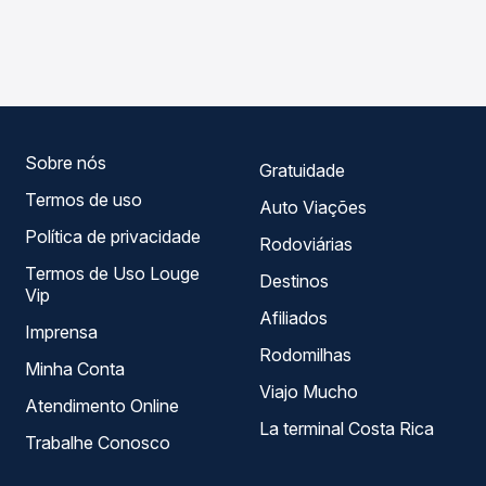
As viações Saritur operam o trecho de Açucena, MG para
Passagem você compara os preços de todas as viações
São João Evangelista, MG, com horários variados ao
em tempo real e garante a melhor oferta para o seu
longo do dia. Na Quero Passagem você compara todas as
roteiro.
opções — empresas, horários, tipos de serviço e preços
— em um só lugar e escolhe a que melhor se encaixa na
sua viagem.
Sobre nós
Gratuidade
Termos de uso
Auto Viações
Política de privacidade
Rodoviárias
Termos de Uso Louge
Destinos
Vip
Afiliados
Imprensa
Rodomilhas
Minha Conta
Viajo Mucho
Atendimento Online
La terminal Costa Rica
Trabalhe Conosco