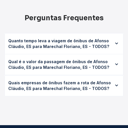
Perguntas Frequentes
Quanto tempo leva a viagem de ônibus de Afonso
Cláudio, ES para Marechal Floriano, ES - TODOS?
A viagem de ônibus de Afonso Cláudio, ES para Marechal
Qual é o valor da passagem de ônibus de Afonso
Floriano, ES - TODOS leva em média 2h 17min, podendo
Cláudio, ES para Marechal Floriano, ES - TODOS?
variar conforme a viação, o tipo de serviço (convencional,
executivo ou leito) e as condições de tráfego. Na Quero
O preço da passagem de ônibus de Afonso Cláudio, ES
Passagem você consulta os horários disponíveis e vê a
Quais empresas de ônibus fazem a rota de Afonso
para Marechal Floriano, ES - TODOS custa em média R$
duração exata de cada opção na data desejada.
Cláudio, ES para Marechal Floriano, ES - TODOS?
44,60 e varia conforme a data da viagem, a empresa, o
tipo de poltrona e a antecedência da compra. Na Quero
As viações Águia Branca operam o trecho de Afonso
Passagem você compara os preços de todas as viações
Cláudio, ES para Marechal Floriano, ES - TODOS, com
em tempo real e garante a melhor oferta para o seu
horários variados ao longo do dia. Na Quero Passagem
roteiro.
você compara todas as opções — empresas, horários,
tipos de serviço e preços — em um só lugar e escolhe a
que melhor se encaixa na sua viagem.