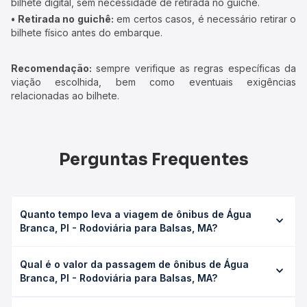
bilhete digital, sem necessidade de retirada no guichê.
• Retirada no guichê:
em certos casos, é necessário retirar o
bilhete físico antes do embarque.
Recomendação:
sempre verifique as regras específicas da
viação escolhida, bem como eventuais exigências
relacionadas ao bilhete.
Perguntas Frequentes
Quanto tempo leva a viagem de ônibus de Água
Branca, PI - Rodoviária para Balsas, MA?
A viagem de ônibus de Água Branca, PI - Rodoviária para
Qual é o valor da passagem de ônibus de Água
Balsas, MA leva em média 9h 42min, podendo variar
Branca, PI - Rodoviária para Balsas, MA?
conforme a viação, o tipo de serviço (convencional,
executivo ou leito) e as condições de tráfego. Na Quero
O preço da passagem de ônibus de Água Branca, PI -