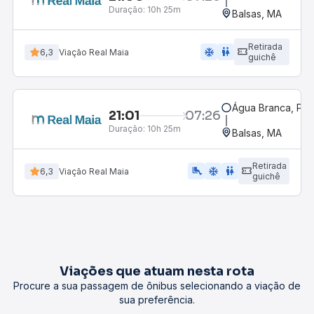
Duração:
10h 25m
Balsas, MA
Retirada
ac_unit
wc
6,3
Viação Real Maia
guichê
Água Branca, PI -
21:01
07:26
Duração:
10h 25m
Balsas, MA
Retirada
airline_seat_legroom_extra
ac_unit
wc
6,3
Viação Real Maia
guichê
Viações que atuam nesta rota
Procure a sua passagem de ônibus selecionando a viação de
sua preferência.