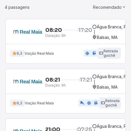
4 passagens
Recomendado
Água Branca, PI -
08:20
17:20
Duração:
9h
Balsas, MA
Retirada
ac_unit
wc
6,3
Viação Real Maia
guichê
Água Branca, PI -
08:21
17:21
Duração:
9h
Balsas, MA
Retirada
airline_seat_legroom_extra
ac_unit
wc
6,3
Viação Real Maia
guichê
Água Branca, PI -
21:00
07:25