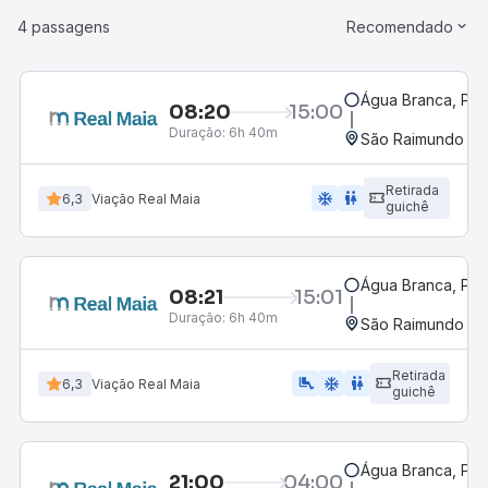
4 passagens
Recomendado
Água Branca, PI -
08:20
15:00
Duração:
6h 40m
São Raimundo da
Retirada
ac_unit
wc
6,3
Viação Real Maia
guichê
Água Branca, PI -
08:21
15:01
Duração:
6h 40m
São Raimundo da
Retirada
airline_seat_legroom_extra
ac_unit
wc
6,3
Viação Real Maia
guichê
Água Branca, PI -
21:00
04:00