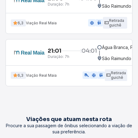
Duração:
7h
São Raimundo da
Retirada
ac_unit
wc
6,3
Viação Real Maia
guichê
Água Branca, PI -
21:01
04:01
Duração:
7h
São Raimundo da
Retirada
airline_seat_legroom_extra
ac_unit
wc
6,3
Viação Real Maia
guichê
Viações que atuam nesta rota
Procure a sua passagem de ônibus selecionando a viação de
sua preferência.