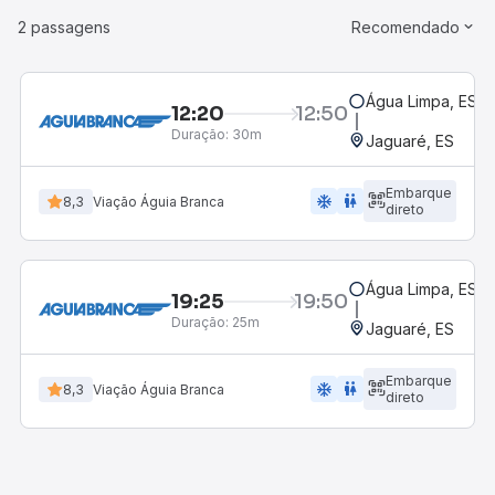
2 passagens
Recomendado
Água Limpa, ES
12:20
12:50
Duração:
30m
Jaguaré, ES
Embarque
ac_unit
wc
8,3
Viação Águia Branca
direto
Água Limpa, ES
19:25
19:50
Duração:
25m
Jaguaré, ES
Embarque
ac_unit
wc
8,3
Viação Águia Branca
direto