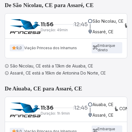
De São Nicolau, CE para Assaré, CE
São Nicolau, CE
11:56
12:45
Duração:
49min
Assaré, CE
Embarque
9,0
Viação Princesa dos Inhamuns
direto
São Nicolau, CE está a 13km de Aiuaba, CE
Assaré, CE está a 16km de Antonina Do Norte, CE
De Aiuaba, CE para Assaré, CE
Aiuaba, CE
11:36
12:45
CONV
Duração:
1h 9min
Assaré, CE
Embarque
9,0
Viação Princesa dos Inhamuns