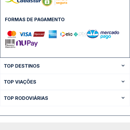
FORMAS DE PAGAMENTO
TOP DESTINOS
Ônibus Rio de Janeiro
TOP VIAÇÕES
Ônibus São Paulo
Passagens Cometa
Ônibus Brasília
TOP RODOVIÁRIAS
Passagens Gontijo
Ônibus Campinas
Rodoviária São Paulo - Tietê
Passagens 1001
Ônibus Londrina
Rodoviária Rio de Janeiro - Novo Rio
Passagens Águia Branca
+ Destinos
Rodoviária Belo Horizonte - Gov. Israel Pinheiro (Tergip)
Calçada das Margaridas, 163 - Sala 02 - Condomínio Centro
Passagens Pássaro Marron