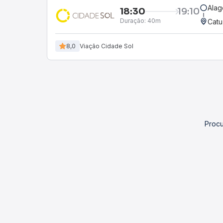
Alag
18:30
19:10
Duração:
40m
Catu
8,0
Viação Cidade Sol
Procu