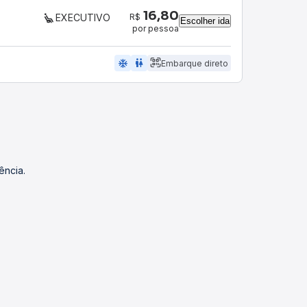
16,80
R$
EXECUTIVO
Escolher ida
por pessoa
ac_unit
wc
Embarque direto
ência.