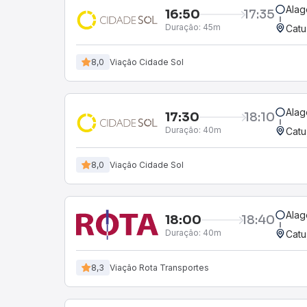
Alag
16:50
17:35
Duração:
45m
Catu
8,0
Viação Cidade Sol
Alag
17:30
18:10
Duração:
40m
Catu
8,0
Viação Cidade Sol
Alag
18:00
18:40
Duração:
40m
Catu
8,3
Viação Rota Transportes