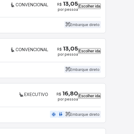
13,05
R$
CONVENCIONAL
Escolher ida
por pessoa
Embarque direto
13,05
R$
CONVENCIONAL
Escolher ida
por pessoa
Embarque direto
16,80
R$
EXECUTIVO
Escolher ida
por pessoa
ac_unit
wc
Embarque direto