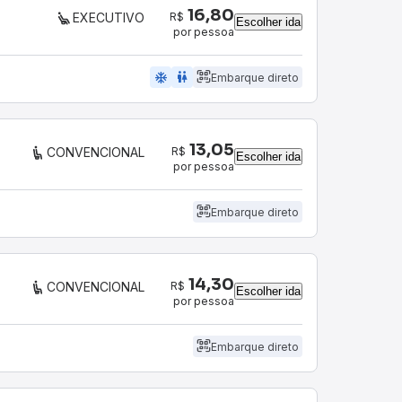
16,80
R$
EXECUTIVO
Escolher ida
por pessoa
ac_unit
wc
Embarque direto
13,05
R$
CONVENCIONAL
Escolher ida
por pessoa
Embarque direto
14,30
R$
CONVENCIONAL
Escolher ida
por pessoa
Embarque direto