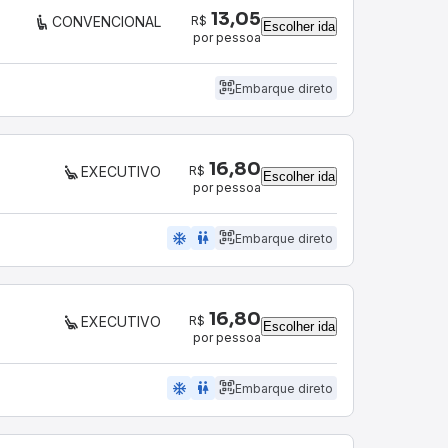
13,05
R$
CONVENCIONAL
Escolher ida
por pessoa
Embarque direto
16,80
R$
EXECUTIVO
Escolher ida
por pessoa
ac_unit
wc
Embarque direto
16,80
R$
EXECUTIVO
Escolher ida
por pessoa
ac_unit
wc
Embarque direto