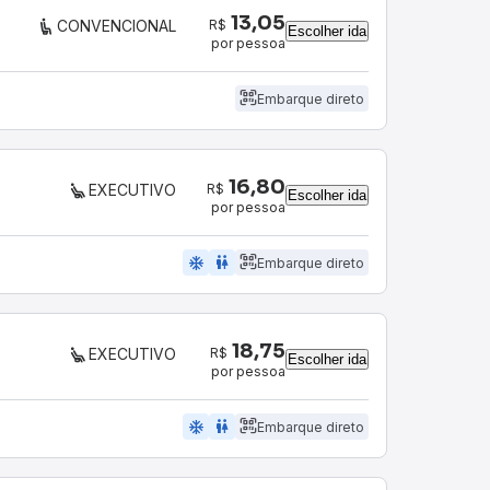
13,05
R$
CONVENCIONAL
Escolher ida
por pessoa
Embarque direto
16,80
R$
EXECUTIVO
Escolher ida
por pessoa
ac_unit
wc
Embarque direto
18,75
R$
EXECUTIVO
Escolher ida
por pessoa
ac_unit
wc
Embarque direto