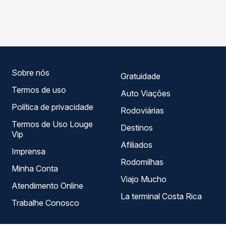
de todas as viações em tempo real e garante a melhor
Belo Horizonte, MG - Terminal Gov. Israel Pinheiro
oferta para o seu roteiro.
(Tergip), com horários variados ao longo do dia. Na Quero
Passagem você compara todas as opções — empresas,
horários, tipos de serviço e preços — em um só lugar e
escolhe a que melhor se encaixa na sua viagem.
Sobre nós
Gratuidade
Termos de uso
Auto Viações
Política de privacidade
Rodoviárias
Termos de Uso Louge
Destinos
Vip
Afiliados
Imprensa
Rodomilhas
Minha Conta
Viajo Mucho
Atendimento Online
La terminal Costa Rica
Trabalhe Conosco