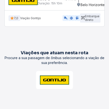
Duração:
15h 10m
Belo Horizonte, M
Embarque
airline_seat_legroom_extra
ac_unit
wc
7,0
Viação Gontijo
direto
Viações que atuam nesta rota
Procure a sua passagem de ônibus selecionando a viação de
sua preferência.