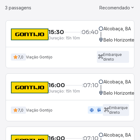
3 passagens
Recomendado
Alcobaça, BA
15:30
06:40
Duração:
15h 10m
Belo Horizonte, M
Embarque
7,0
Viação Gontijo
direto
Alcobaça, BA
16:00
07:10
Duração:
15h 10m
Belo Horizonte, M
Embarque
ac_unit
wc
7,0
Viação Gontijo
direto
Alcobaça, BA
16:00
07:10