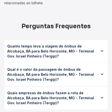
relacionadas ao bilhete.
Perguntas Frequentes
Quanto tempo leva a viagem de ônibus de
Alcobaça, BA para Belo Horizonte, MG - Terminal
Gov. Israel Pinheiro (Tergip)?
A viagem de ônibus de Alcobaça, BA para Belo Horizonte,
Qual é o valor da passagem de ônibus de
MG - Terminal Gov. Israel Pinheiro (Tergip) leva em média
Alcobaça, BA para Belo Horizonte, MG - Terminal
15h 13min, podendo variar conforme a viação, o tipo de
Gov. Israel Pinheiro (Tergip)?
serviço (convencional, executivo ou leito) e as condições
de tráfego. Na Quero Passagem você consulta os horários
O preço da passagem de ônibus de Alcobaça, BA para
disponíveis e vê a duração exata de cada opção na data
Quais empresas de ônibus fazem a rota de
Belo Horizonte, MG - Terminal Gov. Israel Pinheiro (Tergip)
desejada.
Alcobaça, BA para Belo Horizonte, MG - Terminal
custa em média R$ 390,21 e varia conforme a data da
Gov. Israel Pinheiro (Tergip)?
viagem, a empresa, o tipo de poltrona e a antecedência
da compra. Na Quero Passagem você compara os preços
As viações Gontijo operam o trecho de Alcobaça, BA para