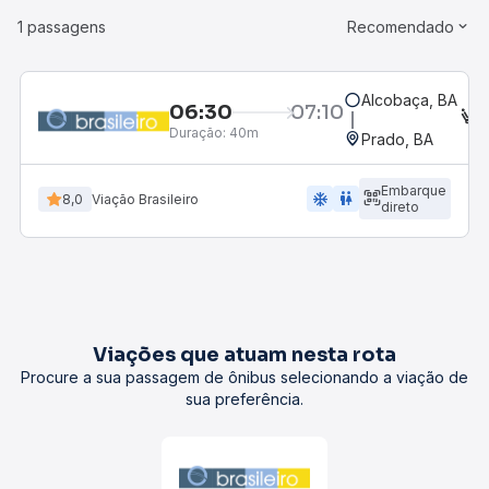
1 passagens
Recomendado
Alcobaça, BA
06:30
07:10
E
Duração:
40m
Prado, BA
Embarque
ac_unit
wc
8,0
Viação Brasileiro
direto
Viações que atuam nesta rota
Procure a sua passagem de ônibus selecionando a viação de
sua preferência.