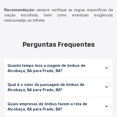
Recomendação:
sempre verifique as regras específicas da
viação escolhida, bem como eventuais exigências
relacionadas ao bilhete.
Perguntas Frequentes
Quanto tempo leva a viagem de ônibus de
Alcobaça, BA para Prado, BA?
A viagem de ônibus de Alcobaça, BA para Prado, BA leva
Qual é o valor da passagem de ônibus de
em média 0 horas, podendo variar conforme a viação, o
Alcobaça, BA para Prado, BA?
tipo de serviço (convencional, executivo ou leito) e as
condições de tráfego. Na Quero Passagem você consulta
O preço da passagem de ônibus de Alcobaça, BA para
os horários disponíveis e vê a duração exata de cada
Quais empresas de ônibus fazem a rota de
Prado, BA custa em média não identificado e varia
opção na data desejada.
Alcobaça, BA para Prado, BA?
conforme a data da viagem, a empresa, o tipo de poltrona
e a antecedência da compra. Na Quero Passagem você