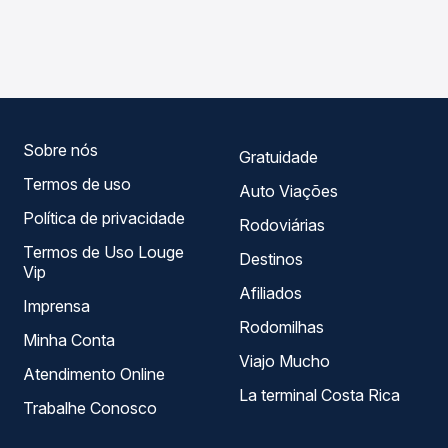
As viações Brasileiro operam o trecho de Alcobaça, BA
compara os preços de todas as viações em tempo real e
para Prado, BA, com horários variados ao longo do dia. Na
garante a melhor oferta para o seu roteiro.
Quero Passagem você compara todas as opções —
empresas, horários, tipos de serviço e preços — em um
só lugar e escolhe a que melhor se encaixa na sua
viagem.
Sobre nós
Gratuidade
Termos de uso
Auto Viações
Política de privacidade
Rodoviárias
Termos de Uso Louge
Destinos
Vip
Afiliados
Imprensa
Rodomilhas
Minha Conta
Viajo Mucho
Atendimento Online
La terminal Costa Rica
Trabalhe Conosco