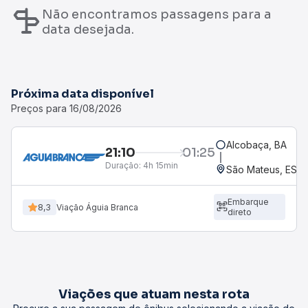
Não encontramos passagens para a
data desejada.
Próxima data disponível
Preços para 16/08/2026
Alcobaça, BA
21:10
01:25
Duração:
4h 15min
São Mateus, ES - 
Embarque
8,3
Viação Águia Branca
direto
Viações que atuam nesta rota