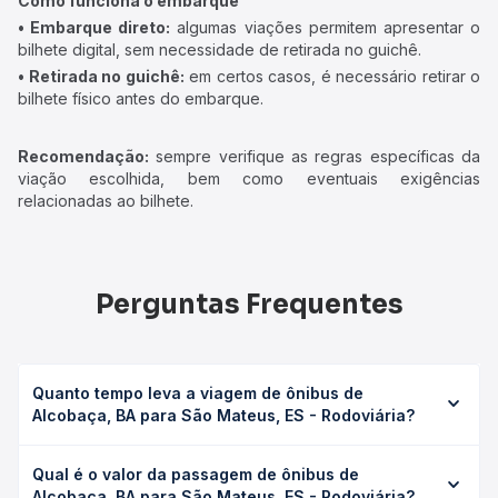
Como funciona o embarque
• Embarque direto:
algumas viações permitem apresentar o
bilhete digital, sem necessidade de retirada no guichê.
• Retirada no guichê:
em certos casos, é necessário retirar o
bilhete físico antes do embarque.
Recomendação:
sempre verifique as regras específicas da
viação escolhida, bem como eventuais exigências
relacionadas ao bilhete.
Perguntas Frequentes
Quanto tempo leva a viagem de ônibus de
Alcobaça, BA para São Mateus, ES - Rodoviária?
A viagem de ônibus de Alcobaça, BA para São Mateus, ES
Qual é o valor da passagem de ônibus de
- Rodoviária leva em média 4h 15min, podendo variar
Alcobaça, BA para São Mateus, ES - Rodoviária?