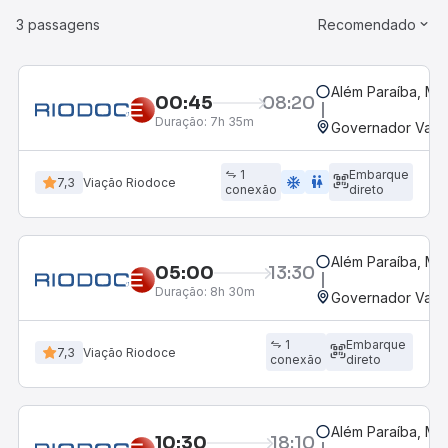
3 passagens
Recomendado
Além Paraíba, MG
00:45
08:20
Duração:
7h 35m
Governador Valad
1
Embarque
ac_unit
wc
7,3
Viação Riodoce
conexão
direto
Além Paraíba, MG
05:00
13:30
Duração:
8h 30m
Governador Valad
1
Embarque
7,3
Viação Riodoce
conexão
direto
Além Paraíba, MG
10:30
18:10