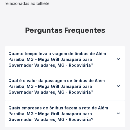
relacionadas ao bilhete.
Perguntas Frequentes
Quanto tempo leva a viagem de ônibus de Além
Paraíba, MG - Mega Grill Jamapará para
Governador Valadares, MG - Rodoviária?
A viagem de ônibus de Além Paraíba, MG - Mega Grill
Qual é o valor da passagem de ônibus de Além
Jamapará para Governador Valadares, MG - Rodoviária
Paraíba, MG - Mega Grill Jamapará para
leva em média 7h 52min, podendo variar conforme a
Governador Valadares, MG - Rodoviária?
viação, o tipo de serviço (convencional, executivo ou
leito) e as condições de tráfego. Na Quero Passagem
O preço da passagem de ônibus de Além Paraíba, MG -
você consulta os horários disponíveis e vê a duração
Quais empresas de ônibus fazem a rota de Além
Mega Grill Jamapará para Governador Valadares, MG -
exata de cada opção na data desejada.
Paraíba, MG - Mega Grill Jamapará para
Rodoviária custa em média R$ 196,65 e varia conforme a
Governador Valadares, MG - Rodoviária?
data da viagem, a empresa, o tipo de poltrona e a
antecedência da compra. Na Quero Passagem você
As viações Riodoce operam o trecho de Além Paraíba, MG