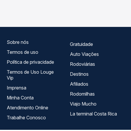
compara os preços de todas as viações em tempo real e
- Mega Grill Jamapará para Governador Valadares, MG -
garante a melhor oferta para o seu roteiro.
Rodoviária, com horários variados ao longo do dia. Na
Quero Passagem você compara todas as opções —
empresas, horários, tipos de serviço e preços — em um
só lugar e escolhe a que melhor se encaixa na sua
viagem.
Sobre nós
Gratuidade
Termos de uso
Auto Viações
Política de privacidade
Rodoviárias
Termos de Uso Louge
Destinos
Vip
Afiliados
Imprensa
Rodomilhas
Minha Conta
Viajo Mucho
Atendimento Online
La terminal Costa Rica
Trabalhe Conosco