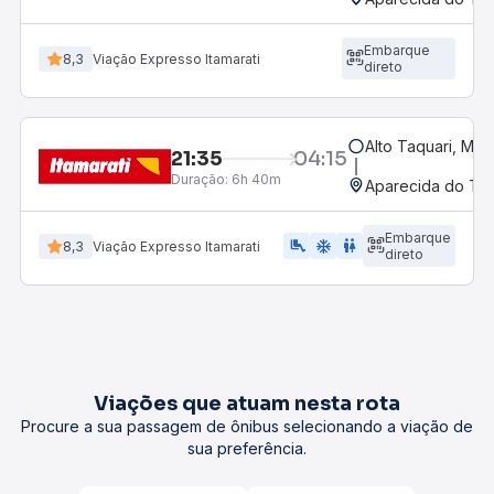
Embarque
8,3
Viação Expresso Itamarati
direto
Alto Taquari, MT
21:35
04:15
Duração:
6h 40m
Aparecida do Tab
Embarque
airline_seat_legroom_extra
ac_unit
wc
8,3
Viação Expresso Itamarati
direto
Viações que atuam nesta rota
Procure a sua passagem de ônibus selecionando a viação de
sua preferência.