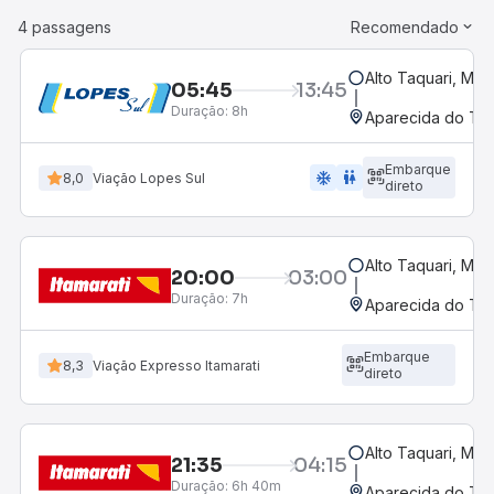
4 passagens
Recomendado
Alto Taquari, MT
05:45
13:45
Duração:
8h
Aparecida do Tab
Embarque
ac_unit
wc
8,0
Viação Lopes Sul
direto
Alto Taquari, MT
20:00
03:00
Duração:
7h
Aparecida do Tab
Embarque
8,3
Viação Expresso Itamarati
direto
Alto Taquari, MT
21:35
04:15
Duração:
6h 40m
Aparecida do Tab