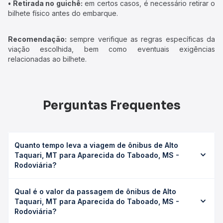
• Retirada no guichê:
em certos casos, é necessário retirar o
bilhete físico antes do embarque.
Recomendação:
sempre verifique as regras específicas da
viação escolhida, bem como eventuais exigências
relacionadas ao bilhete.
Perguntas Frequentes
Quanto tempo leva a viagem de ônibus de Alto
Taquari, MT para Aparecida do Taboado, MS -
Rodoviária?
A viagem de ônibus de Alto Taquari, MT para Aparecida
Qual é o valor da passagem de ônibus de Alto
do Taboado, MS - Rodoviária leva em média 7h 1min,
Taquari, MT para Aparecida do Taboado, MS -
podendo variar conforme a viação, o tipo de serviço
Rodoviária?
(convencional, executivo ou leito) e as condições de
tráfego. Na Quero Passagem você consulta os horários