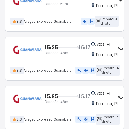
Duração:
50m
Teresina, PI
Embarque
ac_unit
wc
8,3
Viação Expresso Guanabara
direto
Altos, PI
15:25
16:13
LE
Duração:
48m
Teresina, PI
Embarque
airline_seat_legroom_extra
ac_unit
wc
8,3
Viação Expresso Guanabara
direto
Altos, PI
15:25
16:13
LE
Duração:
48m
Teresina, PI
Embarque
airline_seat_legroom_extra
ac_unit
wc
8,3
Viação Expresso Guanabara
direto