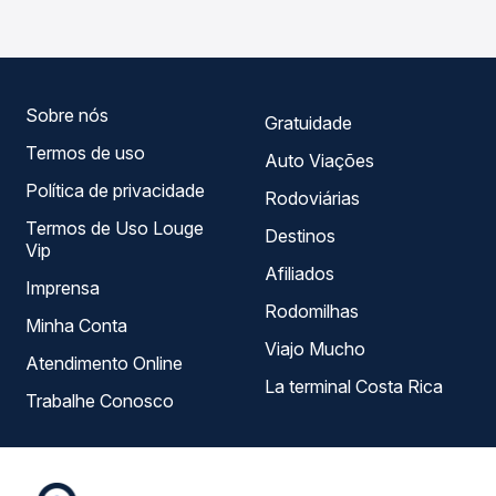
compara todas as opções — empresas, horários, tipos de
serviço e preços — em um só lugar e escolhe a que
melhor se encaixa na sua viagem.
Sobre nós
Gratuidade
Termos de uso
Auto Viações
Política de privacidade
Rodoviárias
Termos de Uso Louge
Destinos
Vip
Afiliados
Imprensa
Rodomilhas
Minha Conta
Viajo Mucho
Atendimento Online
La terminal Costa Rica
Trabalhe Conosco