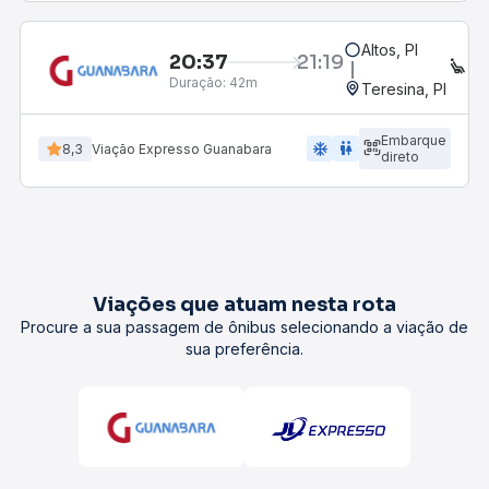
Altos, PI
20:37
21:19
EX
Duração:
42m
Teresina, PI
Embarque
ac_unit
wc
8,3
Viação Expresso Guanabara
direto
Viações que atuam nesta rota
Procure a sua passagem de ônibus selecionando a viação de
sua preferência.