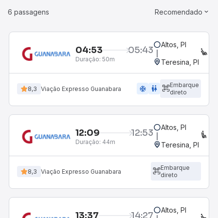
6 passagens
Recomendado
Altos, PI
04:53
05:43
EX
Duração:
50m
Teresina, PI
Embarque
ac_unit
wc
8,3
Viação Expresso Guanabara
direto
Altos, PI
12:09
12:53
CO
Duração:
44m
Teresina, PI
Embarque
8,3
Viação Expresso Guanabara
direto
Altos, PI
13:37
14:27
EX