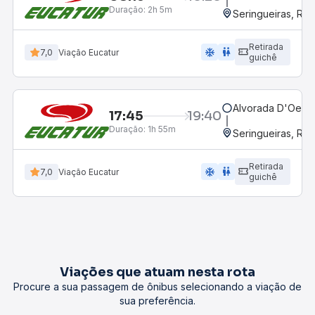
Duração:
2h 5m
Seringueiras, RO
Retirada
ac_unit
wc
7,0
Viação Eucatur
guichê
Alvorada D'Oeste
17:45
19:40
Duração:
1h 55m
Seringueiras, RO
Retirada
ac_unit
wc
7,0
Viação Eucatur
guichê
Viações que atuam nesta rota
Procure a sua passagem de ônibus selecionando a viação de
sua preferência.