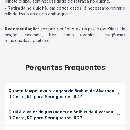
bilhete digital, sem necessidade de retirada no guichê.
• Retirada no guichê:
em certos casos, é necessário retirar o
bilhete físico antes do embarque.
Recomendação:
sempre verifique as regras específicas da
viação escolhida, bem como eventuais exigências
relacionadas ao bilhete.
Perguntas Frequentes
Quanto tempo leva a viagem de ônibus de Alvorada
D'Oeste, RO para Seringueiras, RO?
A viagem de ônibus de Alvorada D'Oeste, RO para
Qual é o valor da passagem de ônibus de Alvorada
Seringueiras, RO leva em média 1h 49min, podendo variar
D'Oeste, RO para Seringueiras, RO?
conforme a viação, o tipo de serviço (convencional,
executivo ou leito) e as condições de tráfego. Na Quero
O preço da passagem de ônibus de Alvorada D'Oeste, RO