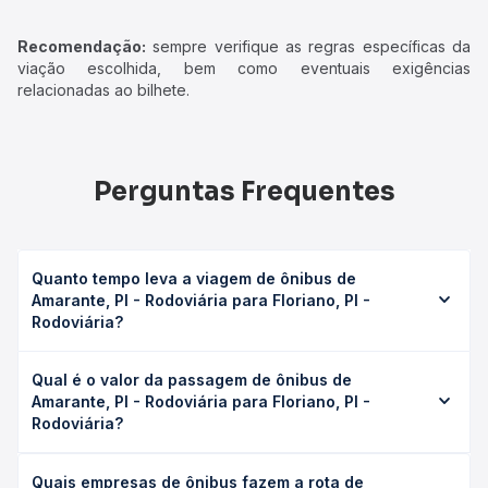
Recomendação:
sempre verifique as regras específicas da
viação escolhida, bem como eventuais exigências
relacionadas ao bilhete.
Perguntas Frequentes
Quanto tempo leva a viagem de ônibus de
Amarante, PI - Rodoviária para Floriano, PI -
Rodoviária?
A viagem de ônibus de Amarante, PI - Rodoviária para
Qual é o valor da passagem de ônibus de
Floriano, PI - Rodoviária leva em média 1h 10min, podendo
Amarante, PI - Rodoviária para Floriano, PI -
variar conforme a viação, o tipo de serviço (convencional,
Rodoviária?
executivo ou leito) e as condições de tráfego. Na Quero
Passagem você consulta os horários disponíveis e vê a
O preço da passagem de ônibus de Amarante, PI -
duração exata de cada opção na data desejada.
Quais empresas de ônibus fazem a rota de
Rodoviária para Floriano, PI - Rodoviária custa em média