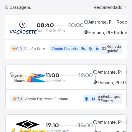
13 passagens
Recomendado
Amarante, PI - Rodoviá
08:40
10:00
Duração:
1h 20m
Floriano, PI - Rodoviár
Retirada
airline_seat_legroom_extra
ac_unit
WC
9,3
Viação Sete
Viação Favorita
guichê
Amarante, PI - Ro
11:00
12:00
Duração:
1h
Floriano, PI - Rod
Embarque
ac_unit
wc
7,3
Viação Expresso Floriano
direto
Amarante, PI - Ro
17:10
18:00
Duração:
50m