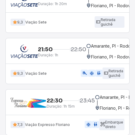
Duração:
1h 20m
Floriano, PI - Rodoviár
Retirada
9,3
Viação Sete
guichê
Amarante, PI - Rodovi
21:50
22:50
Duração:
1h
Floriano, PI - Rodoviár
Retirada
airline_seat_legroom_extra
ac_unit
WC
9,3
Viação Sete
guichê
Amarante, PI - Ro
22:30
23:45
Duração:
1h 15m
Floriano, PI - Rod
Embarque
ac_unit
wc
7,3
Viação Expresso Floriano
direto