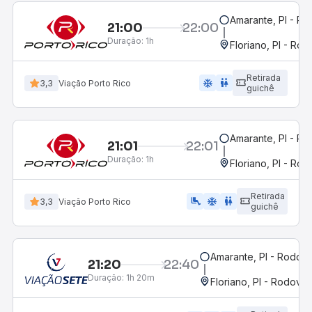
Amarante, PI - Ro
21:00
22:00
Duração:
1h
Floriano, PI - Rod
Retirada
ac_unit
wc
3,3
Viação Porto Rico
guichê
Amarante, PI - Ro
21:01
22:01
Duração:
1h
Floriano, PI - Rod
Retirada
airline_seat_legroom_extra
ac_unit
wc
3,3
Viação Porto Rico
guichê
Amarante, PI - Rodovi
21:20
22:40
Duração:
1h 20m
Floriano, PI - Rodoviár