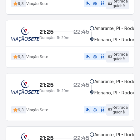
Retirada
airline_seat_legroom_extra
ac_unit
WC
9,3
Viação Sete
guichê
Amarante, PI - Rodovi
21:25
22:45
Duração:
1h 20m
Floriano, PI - Rodoviár
Retirada
airline_seat_legroom_extra
ac_unit
WC
9,3
Viação Sete
guichê
Amarante, PI - Rodovi
21:25
22:45
Duração:
1h 20m
Floriano, PI - Rodoviár
Retirada
airline_seat_legroom_extra
ac_unit
wc
9,3
Viação Sete
guichê
Amarante, PI - Rodovi
21:25
22:45