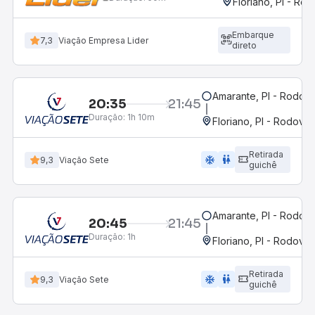
Floriano, PI - Rod
Embarque
7,3
Viação Empresa Lider
direto
Amarante, PI - Rodovi
20:35
21:45
Duração:
1h 10m
Floriano, PI - Rodoviár
Retirada
ac_unit
wc
9,3
Viação Sete
guichê
Amarante, PI - Rodovi
20:45
21:45
Duração:
1h
Floriano, PI - Rodoviár
Retirada
ac_unit
wc
9,3
Viação Sete
guichê