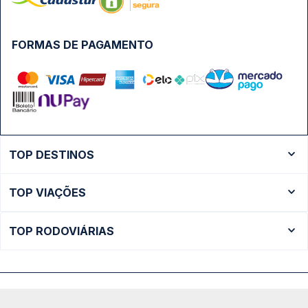
FORMAS DE PAGAMENTO
TOP DESTINOS
Ônibus Rio de Janeiro
TOP VIAÇÕES
Ônibus São Paulo
Passagens Cometa
Ônibus Brasília
TOP RODOVIÁRIAS
Passagens Gontijo
Ônibus Campinas
Rodoviária São Paulo - Tietê
Passagens 1001
Ônibus Londrina
Rodoviária Rio de Janeiro - Novo Rio
Passagens Águia Branca
+ Destinos
Rodoviária Belo Horizonte - Gov. Israel Pinheiro (Tergip)
Calçada das Margaridas, 163 - Sala 02 - Condomínio Centro
Passagens Pássaro Marron