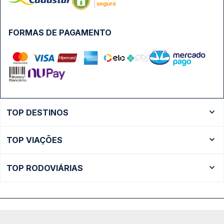
FORMAS DE PAGAMENTO
TOP DESTINOS
Ônibus Rio de Janeiro
TOP VIAÇÕES
Ônibus São Paulo
Passagens Cometa
Ônibus Brasília
TOP RODOVIÁRIAS
Passagens Gontijo
Ônibus Campinas
Rodoviária São Paulo - Tietê
Passagens 1001
Ônibus Londrina
Rodoviária Rio de Janeiro - Novo Rio
Passagens Águia Branca
+ Destinos
Rodoviária Belo Horizonte - Gov. Israel Pinheiro (Tergip)
Calçada das Margaridas, 163 - Sala 02 - Condomínio Centro
Passagens Pássaro Marron