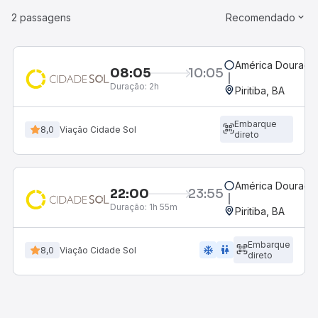
2 passagens
Recomendado
América Dourada
08:05
10:05
Duração:
2h
Piritiba, BA
Embarque
8,0
Viação Cidade Sol
direto
América Dourada
22:00
23:55
Duração:
1h 55m
Piritiba, BA
Embarque
ac_unit
wc
8,0
Viação Cidade Sol
direto