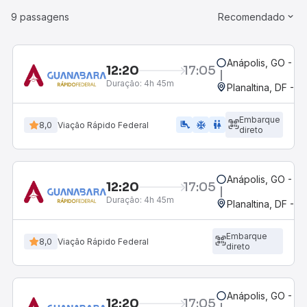
9 passagens
Recomendado
Anápolis, GO - Ro
12:20
17:05
Duração:
4h 45m
Planaltina, DF - R
Embarque
airline_seat_legroom_extra
ac_unit
WC
8,0
Viação Rápido Federal
direto
Anápolis, GO - Ro
12:20
17:05
Duração:
4h 45m
Planaltina, DF - R
Embarque
8,0
Viação Rápido Federal
direto
Anápolis, GO - Ro
12:20
17:05