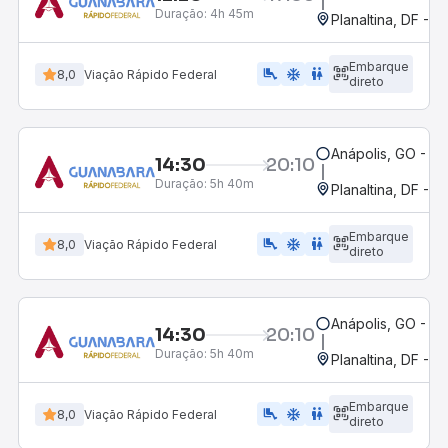
Duração:
4h 45m
Planaltina, DF - R
Embarque
airline_seat_legroom_extra
ac_unit
wc
8,0
Viação Rápido Federal
direto
Anápolis, GO - Ro
14:30
20:10
Duração:
5h 40m
Planaltina, DF - R
Embarque
airline_seat_legroom_extra
ac_unit
WC
8,0
Viação Rápido Federal
direto
Anápolis, GO - Ro
14:30
20:10
Duração:
5h 40m
Planaltina, DF - R
Embarque
airline_seat_legroom_extra
ac_unit
wc
8,0
Viação Rápido Federal
direto