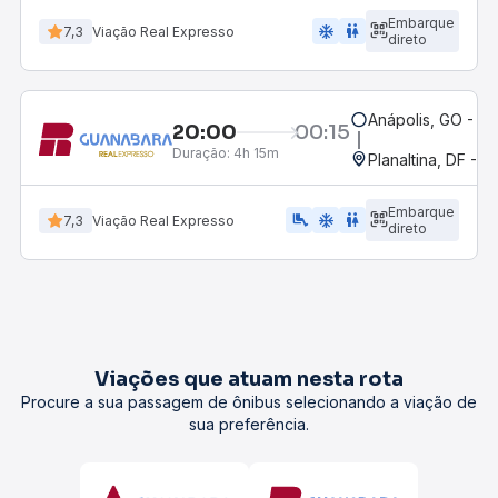
Embarque
ac_unit
wc
7,3
Viação Real Expresso
direto
Anápolis, GO - Ro
20:00
00:15
Duração:
4h 15m
Planaltina, DF - R
Embarque
airline_seat_legroom_extra
ac_unit
wc
7,3
Viação Real Expresso
direto
Viações que atuam nesta rota
Procure a sua passagem de ônibus selecionando a viação de
sua preferência.