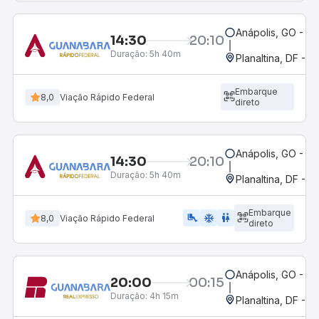
Anápolis, GO - Ro
14:30
20:10
Duração:
5h 40m
Planaltina, DF - R
Embarque
8,0
Viação Rápido Federal
direto
Anápolis, GO - Ro
14:30
20:10
Duração:
5h 40m
Planaltina, DF - R
Embarque
airline_seat_legroom_extra
ac_unit
wc
8,0
Viação Rápido Federal
direto
Anápolis, GO - Ro
20:00
00:15
Duração:
4h 15m
Planaltina, DF - R