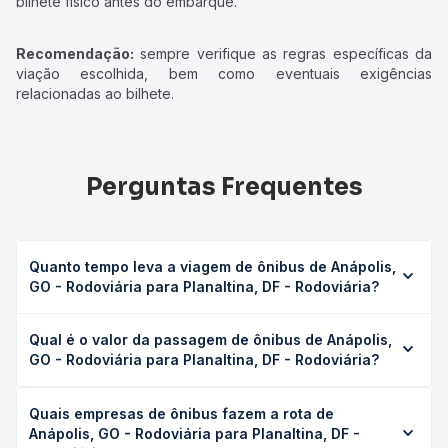
bilhete físico antes do embarque.
Recomendação:
sempre verifique as regras específicas da
viação escolhida, bem como eventuais exigências
relacionadas ao bilhete.
Perguntas Frequentes
Quanto tempo leva a viagem de ônibus de Anápolis,
GO - Rodoviária para Planaltina, DF - Rodoviária?
A viagem de ônibus de Anápolis, GO - Rodoviária para
Qual é o valor da passagem de ônibus de Anápolis,
Planaltina, DF - Rodoviária leva em média 4h 50min,
GO - Rodoviária para Planaltina, DF - Rodoviária?
podendo variar conforme a viação, o tipo de serviço
(convencional, executivo ou leito) e as condições de
O preço da passagem de ônibus de Anápolis, GO -
tráfego. Na Quero Passagem você consulta os horários
Quais empresas de ônibus fazem a rota de
Rodoviária para Planaltina, DF - Rodoviária custa em média
disponíveis e vê a duração exata de cada opção na data
Anápolis, GO - Rodoviária para Planaltina, DF -
R$ 165,78 e varia conforme a data da viagem, a empresa,
desejada.