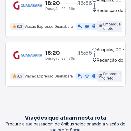
18:20
16:56
Duração:
22h 36m
Redenção do Gurg
Embarque
airline_seat_legroom_extra
ac_unit
WC
8,3
Viação Expresso Guanabara
direto
Anápolis, GO - Ro
18:20
16:56
Duração:
22h 36m
Redenção do Gurg
Embarque
airline_seat_legroom_extra
ac_unit
WC
8,3
Viação Expresso Guanabara
direto
Viações que atuam nesta rota
Procure a sua passagem de ônibus selecionando a viação de
sua preferência.