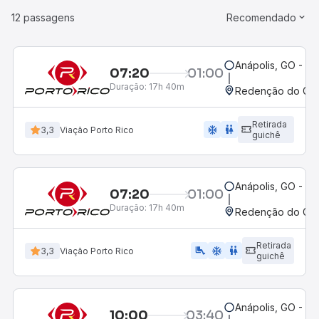
12 passagens
Recomendado
Anápolis, GO - Ro
07:20
01:00
Duração:
17h 40m
Redenção do Gurg
Retirada
ac_unit
wc
3,3
Viação Porto Rico
guichê
Anápolis, GO - Ro
07:20
01:00
Duração:
17h 40m
Redenção do Gurg
Retirada
airline_seat_legroom_extra
ac_unit
wc
3,3
Viação Porto Rico
guichê
Anápolis, GO - Ro
10:00
03:40