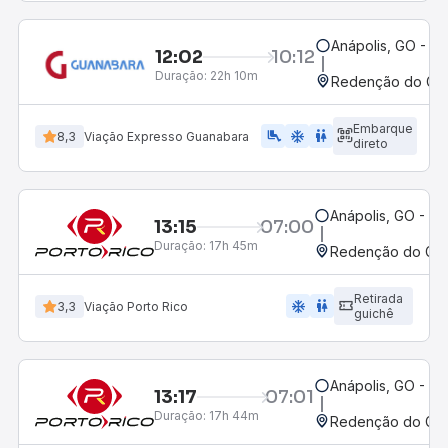
Anápolis, GO - Ro
12:02
10:12
Duração:
22h 10m
Redenção do Gurg
Embarque
airline_seat_legroom_extra
ac_unit
WC
8,3
Viação Expresso Guanabara
direto
Anápolis, GO - Ro
13:15
07:00
Duração:
17h 45m
Redenção do Gurg
Retirada
ac_unit
wc
3,3
Viação Porto Rico
guichê
Anápolis, GO - Ro
13:17
07:01
Duração:
17h 44m
Redenção do Gurg