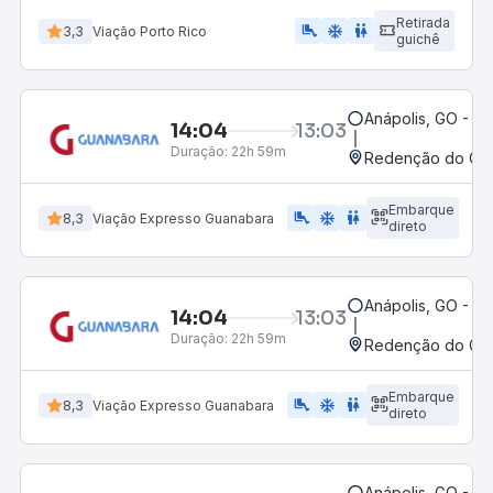
Retirada
airline_seat_legroom_extra
ac_unit
wc
3,3
Viação Porto Rico
guichê
Anápolis, GO - Ro
14:04
13:03
Duração:
22h 59m
Redenção do Gurg
Embarque
airline_seat_legroom_extra
ac_unit
WC
8,3
Viação Expresso Guanabara
direto
Anápolis, GO - Ro
14:04
13:03
Duração:
22h 59m
Redenção do Gurg
Embarque
airline_seat_legroom_extra
ac_unit
WC
8,3
Viação Expresso Guanabara
direto
Anápolis, GO - Ro