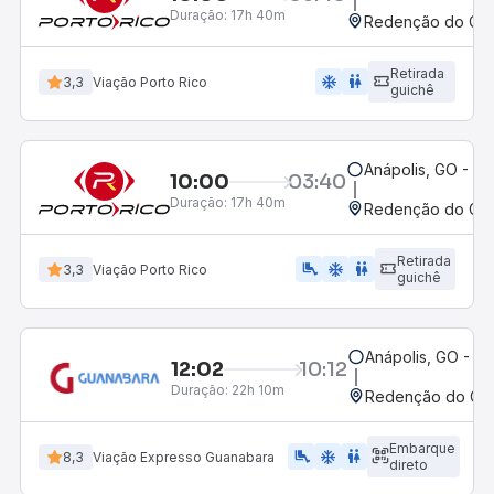
Duração:
17h 40m
Redenção do Gurg
Retirada
ac_unit
wc
3,3
Viação Porto Rico
guichê
Anápolis, GO - Ro
10:00
03:40
Duração:
17h 40m
Redenção do Gurg
Retirada
airline_seat_legroom_extra
ac_unit
wc
3,3
Viação Porto Rico
guichê
Anápolis, GO - Ro
12:02
10:12
Duração:
22h 10m
Redenção do Gurg
Embarque
airline_seat_legroom_extra
ac_unit
WC
8,3
Viação Expresso Guanabara
direto