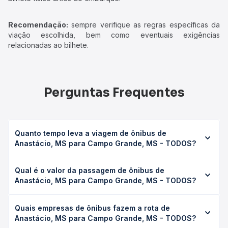
Recomendação:
sempre verifique as regras específicas da
viação escolhida, bem como eventuais exigências
relacionadas ao bilhete.
Perguntas Frequentes
Quanto tempo leva a viagem de ônibus de
Anastácio, MS para Campo Grande, MS - TODOS?
A viagem de ônibus de Anastácio, MS para Campo
Qual é o valor da passagem de ônibus de
Grande, MS - TODOS leva em média 2h 40min, podendo
Anastácio, MS para Campo Grande, MS - TODOS?
variar conforme a viação, o tipo de serviço (convencional,
executivo ou leito) e as condições de tráfego. Na Quero
O preço da passagem de ônibus de Anastácio, MS para
Passagem você consulta os horários disponíveis e vê a
Quais empresas de ônibus fazem a rota de
Campo Grande, MS - TODOS custa em média R$ 72,98 e
duração exata de cada opção na data desejada.
Anastácio, MS para Campo Grande, MS - TODOS?
varia conforme a data da viagem, a empresa, o tipo de