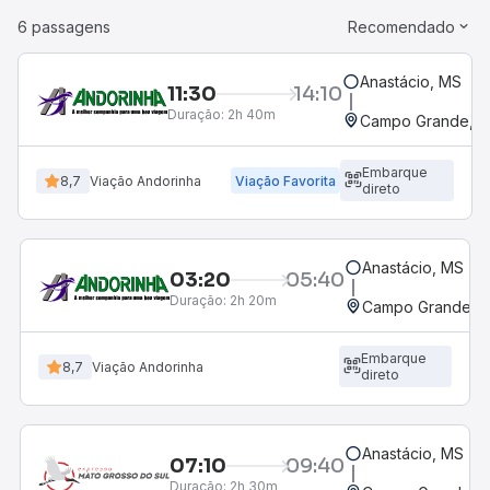
6 passagens
Recomendado
Anastácio, MS
11:30
14:10
Duração:
2h 40m
Campo Grande, MS
Embarque
8,7
Viação Andorinha
Viação Favorita
direto
Anastácio, MS
03:20
05:40
Duração:
2h 20m
Campo Grande, M
Embarque
8,7
Viação Andorinha
direto
Anastácio, MS
07:10
09:40
Duração:
2h 30m