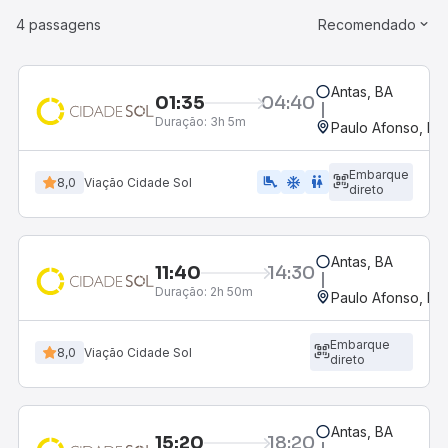
4 passagens
Recomendado
Antas, BA
01:35
04:40
Duração:
3h 5m
Paulo Afonso, BA
Embarque
airline_seat_legroom_extra
ac_unit
WC
8,0
Viação Cidade Sol
direto
Antas, BA
11:40
14:30
Duração:
2h 50m
Paulo Afonso, BA
Embarque
8,0
Viação Cidade Sol
direto
Antas, BA
15:20
18:20