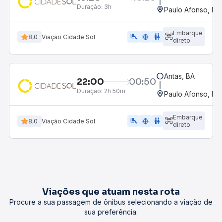
Duração:
3h
Paulo Afonso, BA
Embarque
airline_seat_legroom_extra
ac_unit
WC
8,0
Viação Cidade Sol
direto
Antas, BA
22:00
00:50
Duração:
2h 50m
Paulo Afonso, BA
Embarque
airline_seat_legroom_extra
ac_unit
WC
8,0
Viação Cidade Sol
direto
Viações que atuam nesta rota
Procure a sua passagem de ônibus selecionando a viação de
sua preferência.