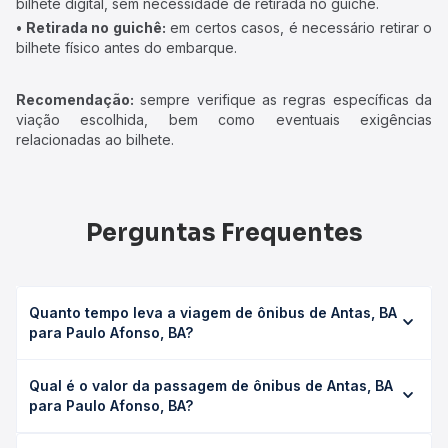
bilhete digital, sem necessidade de retirada no guichê.
• Retirada no guichê:
em certos casos, é necessário retirar o
bilhete físico antes do embarque.
Recomendação:
sempre verifique as regras específicas da
viação escolhida, bem como eventuais exigências
relacionadas ao bilhete.
Perguntas Frequentes
Quanto tempo leva a viagem de ônibus de Antas, BA
para Paulo Afonso, BA?
A viagem de ônibus de Antas, BA para Paulo Afonso, BA
Qual é o valor da passagem de ônibus de Antas, BA
leva em média 2h 56min, podendo variar conforme a
para Paulo Afonso, BA?
viação, o tipo de serviço (convencional, executivo ou
leito) e as condições de tráfego. Na Quero Passagem
O preço da passagem de ônibus de Antas, BA para Paulo