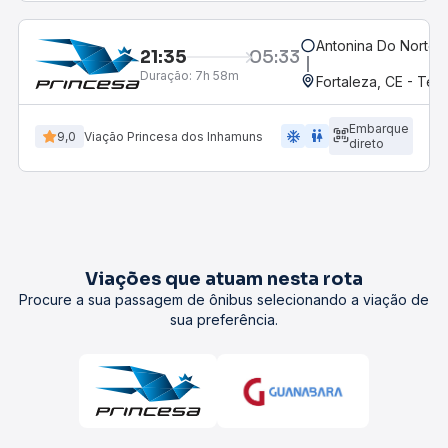
Antonina Do Norte,
21:35
05:33
Duração:
7h 58m
Fortaleza, CE - Te
Embarque
ac_unit
wc
9,0
Viação Princesa dos Inhamuns
direto
Viações que atuam nesta rota
Procure a sua passagem de ônibus selecionando a viação de
sua preferência.