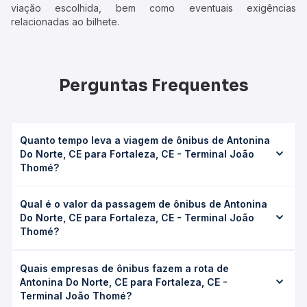
viação escolhida, bem como eventuais exigências
relacionadas ao bilhete.
Perguntas Frequentes
Quanto tempo leva a viagem de ônibus de Antonina
Do Norte, CE para Fortaleza, CE - Terminal João
Thomé?
A viagem de ônibus de Antonina Do Norte, CE para
Qual é o valor da passagem de ônibus de Antonina
Fortaleza, CE - Terminal João Thomé leva em média 9h
Do Norte, CE para Fortaleza, CE - Terminal João
4min, podendo variar conforme a viação, o tipo de
Thomé?
serviço (convencional, executivo ou leito) e as condições
de tráfego. Na Quero Passagem você consulta os horários
O preço da passagem de ônibus de Antonina Do Norte,
disponíveis e vê a duração exata de cada opção na data
Quais empresas de ônibus fazem a rota de
CE para Fortaleza, CE - Terminal João Thomé custa em
desejada.
Antonina Do Norte, CE para Fortaleza, CE -
média R$ 122,25 e varia conforme a data da viagem, a
Terminal João Thomé?
empresa, o tipo de poltrona e a antecedência da compra.