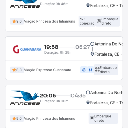
Duração:
9h 46m
Fortaleza, CE - Te
1
Embarque
9,0
Viação Princesa dos Inhamuns
conexão
direto
Antonina Do Nort
19:58
05:27
Duração:
9h 29m
Fortaleza, CE - 
Embarque
ac_unit
wc
8,3
Viação Expresso Guanabara
direto
Antonina Do Norte,
20:05
04:35
Duração:
8h 30m
Fortaleza, CE - Te
Embarque
9,0
Viação Princesa dos Inhamuns
direto