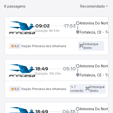
6 passagens
Recomendado
Antonina Do Norte,
09:02
17:53
Duração:
8h 51m
Fortaleza, CE - Te
Embarque
9,0
Viação Princesa dos Inhamuns
direto
Antonina Do Norte,
18:49
05:10
Duração:
10h 21m
Fortaleza, CE - Te
1
Embarque
9,0
Viação Princesa dos Inhamuns
conexão
direto
Antonina Do Norte,
18:49
04:35