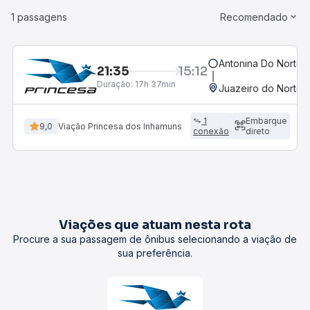
1 passagens
Recomendado
Antonina Do Norte,
21:35
15:12
Duração:
17h 37min
Juazeiro do Norte,
1
Embarque
9,0
Viação Princesa dos Inhamuns
conexão
direto
Viações que atuam nesta rota
Procure a sua passagem de ônibus selecionando a viação de
sua preferência.