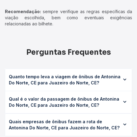
Recomendação:
sempre verifique as regras específicas da
viação escolhida, bem como eventuais exigências
relacionadas ao bilhete.
Perguntas Frequentes
Quanto tempo leva a viagem de ônibus de Antonina
Do Norte, CE para Juazeiro do Norte, CE?
A viagem de ônibus de Antonina Do Norte, CE para
Qual é o valor da passagem de ônibus de Antonina
Juazeiro do Norte, CE leva em média 2h 52min, podendo
Do Norte, CE para Juazeiro do Norte, CE?
variar conforme a viação, o tipo de serviço (convencional,
executivo ou leito) e as condições de tráfego. Na Quero
O preço da passagem de ônibus de Antonina Do Norte,
Passagem você consulta os horários disponíveis e vê a
Quais empresas de ônibus fazem a rota de
CE para Juazeiro do Norte, CE custa em média R$ 23,70 e
duração exata de cada opção na data desejada.
Antonina Do Norte, CE para Juazeiro do Norte, CE?
varia conforme a data da viagem, a empresa, o tipo de
poltrona e a antecedência da compra. Na Quero