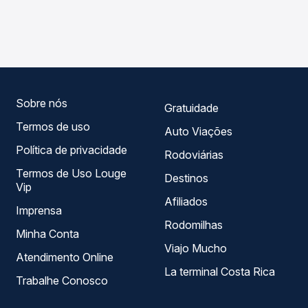
As viações Princesa dos Inhamuns operam o trecho de
Passagem você compara os preços de todas as viações
Antonina Do Norte, CE para Juazeiro do Norte, CE, com
em tempo real e garante a melhor oferta para o seu
horários variados ao longo do dia. Na Quero Passagem
roteiro.
você compara todas as opções — empresas, horários,
tipos de serviço e preços — em um só lugar e escolhe a
que melhor se encaixa na sua viagem.
Sobre nós
Gratuidade
Termos de uso
Auto Viações
Política de privacidade
Rodoviárias
Termos de Uso Louge
Destinos
Vip
Afiliados
Imprensa
Rodomilhas
Minha Conta
Viajo Mucho
Atendimento Online
La terminal Costa Rica
Trabalhe Conosco