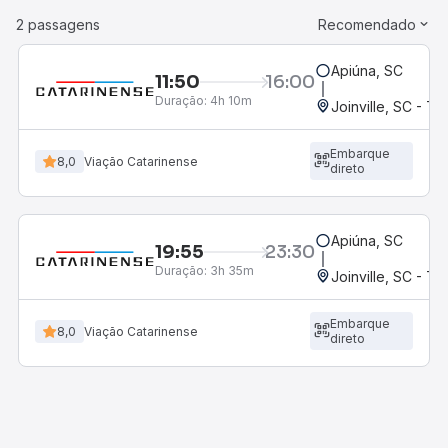
2 passagens
Recomendado
Apiúna, SC
11:50
16:00
Duração:
4h 10m
Joinville, SC - Te
Embarque
8,0
Viação Catarinense
direto
Apiúna, SC
19:55
23:30
Duração:
3h 35m
Joinville, SC - Te
Embarque
8,0
Viação Catarinense
direto