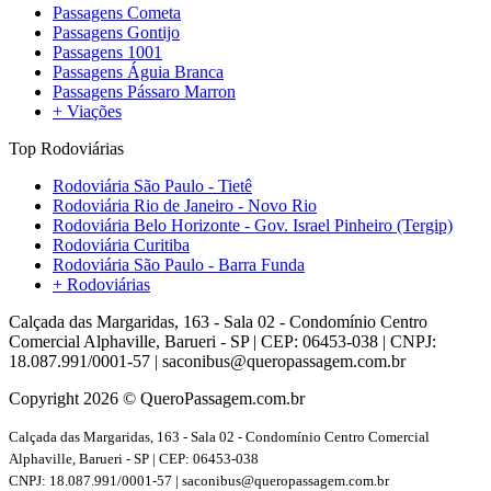
Passagens Cometa
Passagens Gontijo
Passagens 1001
Passagens Águia Branca
Passagens Pássaro Marron
+ Viações
Top Rodoviárias
Rodoviária São Paulo - Tietê
Rodoviária Rio de Janeiro - Novo Rio
Rodoviária Belo Horizonte - Gov. Israel Pinheiro (Tergip)
Rodoviária Curitiba
Rodoviária São Paulo - Barra Funda
+ Rodoviárias
Calçada das Margaridas, 163 - Sala 02 - Condomínio Centro
Comercial Alphaville, Barueri - SP | CEP: 06453-038 | CNPJ:
18.087.991/0001-57 | saconibus@queropassagem.com.br
Copyright 2026 © QueroPassagem.com.br
Calçada das Margaridas, 163 - Sala 02 - Condomínio Centro Comercial
Alphaville, Barueri - SP | CEP: 06453-038
CNPJ: 18.087.991/0001-57 | saconibus@queropassagem.com.br