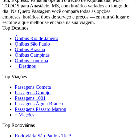
Sul, Expresso Pantanal operam o trecho de Aquidauana, MS -
TODOS para Anastácio, MS, com horários variados ao longo do
dia. Na Quero Passagem você compara todas as opções —
empresas, horários, tipos de serviço e preços — em um só lugar e
escolhe a que melhor se encaixa na sua viagem.
Top Destinos
Ônibus Rio de Janeiro
Ônibus São Paulo
Ônibus Brasília
Ônibus Campinas
Ônibus Londrina
+ Destinos
Top Viações
Passagens Cometa
Passagens Gontijo
Passagens 1001
Passagens Águia Branca
Passagens Pássaro Marron
+ Viações
Top Rodoviárias
Rodoviária São Paulo - Tietê