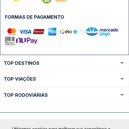
FORMAS DE PAGAMENTO
TOP DESTINOS
Ônibus Rio de Janeiro
TOP VIAÇÕES
Ônibus São Paulo
Passagens Cometa
Ônibus Brasília
TOP RODOVIÁRIAS
Passagens Gontijo
Ônibus Campinas
Rodoviária São Paulo - Tietê
Passagens 1001
Ônibus Londrina
Rodoviária Rio de Janeiro - Novo Rio
Passagens Águia Branca
+ Destinos
Rodoviária Belo Horizonte - Gov. Israel Pinheiro (Tergip)
Calçada das Margaridas, 163 - Sala 02 - Condomínio Centro
Passagens Pássaro Marron
Utilizamos cookies para melhorar sua experiência e