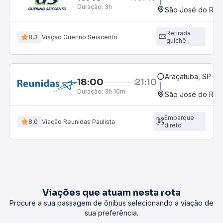
Duração:
3h
São José do Rio P
Retirada
8,3
Viação Guerino Seiscento
guichê
Araçatuba, SP - R
18:00
21:10
Duração:
3h 10m
São José do Rio P
Embarque
8,0
Viação Reunidas Paulista
direto
Viações que atuam nesta rota
Procure a sua passagem de ônibus selecionando a viação de
sua preferência.