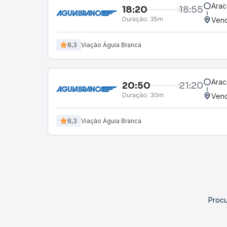
Arac
18:20
18:55
Duração:
35m
Vend
8,3
Viação Águia Branca
Arac
20:50
21:20
Duração:
30m
Vend
8,3
Viação Águia Branca
Procu