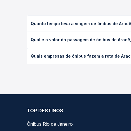
Quanto tempo leva a viagem de ônibus de Aracê
A viagem de ônibus de Aracê, ES para Venda Nova d
Qual é o valor da passagem de ônibus de Aracê
executivo ou leito) e as condições de tráfego. Na
O preço da passagem de ônibus de Aracê, ES para V
Quais empresas de ônibus fazem a rota de Arac
de poltrona e a antecedência da compra. Na Quero
As viações Águia Branca operam o trecho de Aracê
todas as opções — empresas, horários, tipos de se
TOP DESTINOS
Ônibus Rio de Janeiro