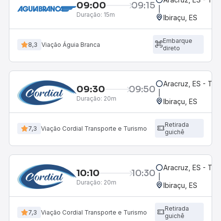
09:00
09:15
Duração:
15m
Ibiraçu, ES
Embarque
8,3
Viação Águia Branca
direto
Aracruz, ES - Te
09:30
09:50
Duração:
20m
Ibiraçu, ES
Retirada
7,3
Viação Cordial Transporte e Turismo
guichê
Aracruz, ES - Te
10:10
10:30
Duração:
20m
Ibiraçu, ES
Retirada
7,3
Viação Cordial Transporte e Turismo
guichê