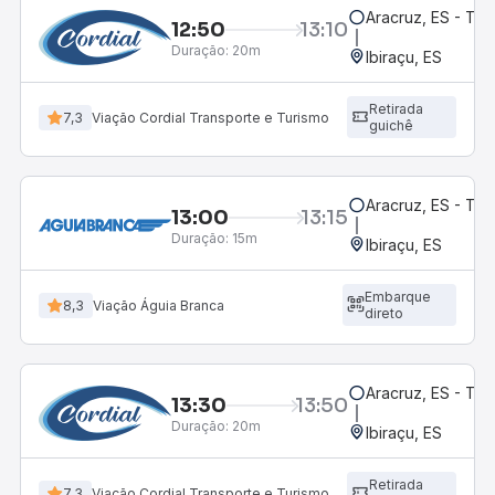
Aracruz, ES - Te
12:50
13:10
Duração:
20m
Ibiraçu, ES
Retirada
7,3
Viação Cordial Transporte e Turismo
guichê
Aracruz, ES - Te
13:00
13:15
Duração:
15m
Ibiraçu, ES
Embarque
8,3
Viação Águia Branca
direto
Aracruz, ES - Te
13:30
13:50
Duração:
20m
Ibiraçu, ES
Retirada
7,3
Viação Cordial Transporte e Turismo