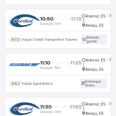
Aracruz, ES - Te
10:50
11:10
Duração:
20m
Ibiraçu, ES
Retirada
7,3
Viação Cordial Transporte e Turismo
guichê
Aracruz, ES - Te
11:10
11:25
Duração:
15m
Ibiraçu, ES
Embarque
8,3
Viação Águia Branca
direto
Aracruz, ES - Te
11:30
11:50
Duração:
20m
Ibiraçu, ES