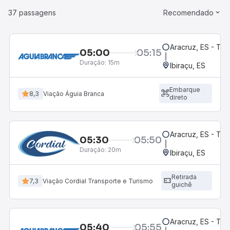
37 passagens
Recomendado
Aracruz, ES - Te
05:00
05:15
Duração:
15m
Ibiraçu, ES
Embarque
8,3
Viação Águia Branca
direto
Aracruz, ES - Te
05:30
05:50
Duração:
20m
Ibiraçu, ES
Retirada
7,3
Viação Cordial Transporte e Turismo
guichê
Aracruz, ES - Te
05:40
05:55