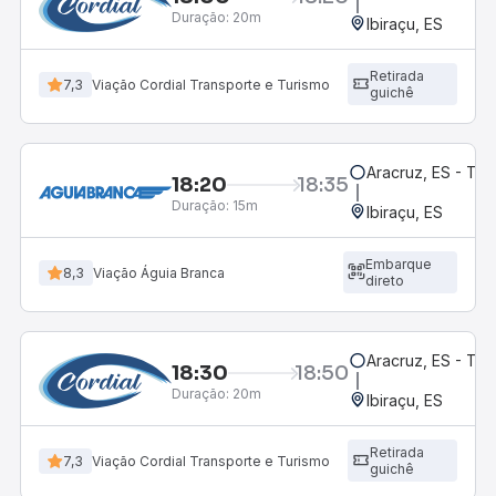
Duração:
20m
Ibiraçu, ES
Retirada
7,3
Viação Cordial Transporte e Turismo
guichê
Aracruz, ES - Te
18:20
18:35
Duração:
15m
Ibiraçu, ES
Embarque
8,3
Viação Águia Branca
direto
Aracruz, ES - Te
18:30
18:50
Duração:
20m
Ibiraçu, ES
Retirada
7,3
Viação Cordial Transporte e Turismo
guichê