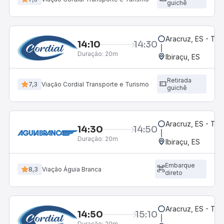
guichê
Aracruz, ES - Te
14:10
14:30
Duração:
20m
Ibiraçu, ES
Retirada
7,3
Viação Cordial Transporte e Turismo
guichê
Aracruz, ES - Te
14:30
14:50
Duração:
20m
Ibiraçu, ES
Embarque
8,3
Viação Águia Branca
direto
Aracruz, ES - Te
14:50
15:10
Duração:
20m