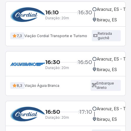
Aracruz, ES - Te
16:10
16:30
Duração:
20m
Ibiraçu, ES
Retirada
7,3
Viação Cordial Transporte e Turismo
guichê
Aracruz, ES - Te
16:30
16:50
Duração:
20m
Ibiraçu, ES
Embarque
8,3
Viação Águia Branca
direto
Aracruz, ES - Te
16:50
17:10
Duração:
20m
Ibiraçu, ES