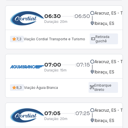
Aracruz, ES - Te
06:30
06:50
Duração:
20m
Ibiraçu, ES
Retirada
7,3
Viação Cordial Transporte e Turismo
guichê
Aracruz, ES - Te
07:00
07:15
Duração:
15m
Ibiraçu, ES
Embarque
8,3
Viação Águia Branca
direto
Aracruz, ES - Te
07:05
07:25
Duração:
20m
Ibiraçu, ES