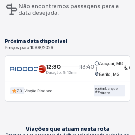
Não encontramos passagens para a
data desejada.
Próxima data disponível
Preços para 10/08/2026
Araçuaí, MG
12:30
13:40
CO
Duração:
1h 10min
Berilo, MG
Embarque
7,3
Viação Riodoce
direto
Viações que atuam nesta rota