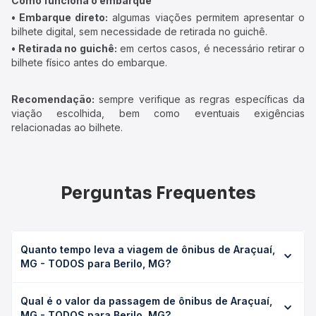
Como funciona o embarque
• Embarque direto:
algumas viações permitem apresentar o
bilhete digital, sem necessidade de retirada no guichê.
• Retirada no guichê:
em certos casos, é necessário retirar o
bilhete físico antes do embarque.
Recomendação:
sempre verifique as regras específicas da
viação escolhida, bem como eventuais exigências
relacionadas ao bilhete.
Perguntas Frequentes
Quanto tempo leva a viagem de ônibus de Araçuaí,
MG - TODOS para Berilo, MG?
A viagem de ônibus de Araçuaí, MG - TODOS para Berilo,
Qual é o valor da passagem de ônibus de Araçuaí,
MG leva em média 1h 10min, podendo variar conforme a
MG - TODOS para Berilo, MG?