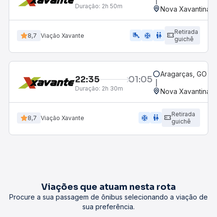
Duração:
2h 50m
Nova Xavantina,
Retirada
airline_seat_legroom_extra
ac_unit
wc
8,7
Viação Xavante
guichê
Aragarças, GO
22:35
01:05
Duração:
2h 30m
Nova Xavantina,
Retirada
ac_unit
wc
8,7
Viação Xavante
guichê
Viações que atuam nesta rota
Procure a sua passagem de ônibus selecionando a viação de
sua preferência.