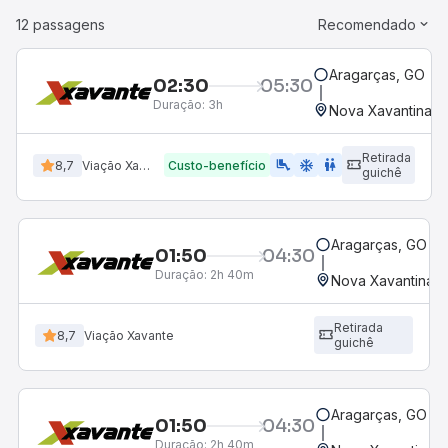
12 passagens
Recomendado
Aragarças, GO
02:30
05:30
Duração:
3h
Nova Xavantina, 
Retirada
airline_seat_legroom_extra
ac_unit
wc
8,7
Viação Xavante
Custo-benefício
guichê
Aragarças, GO
01:50
04:30
Duração:
2h 40m
Nova Xavantina,
Retirada
8,7
Viação Xavante
guichê
Aragarças, GO
01:50
04:30
Duração:
2h 40m