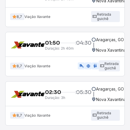
Nova Xavantina,
Retirada
8,7
Viação Xavante
guichê
Aragarças, GO
01:50
04:30
Duração:
2h 40m
Nova Xavantina,
Retirada
airline_seat_legroom_extra
ac_unit
wc
8,7
Viação Xavante
guichê
Aragarças, GO
02:30
05:30
Duração:
3h
Nova Xavantina,
Retirada
8,7
Viação Xavante
guichê