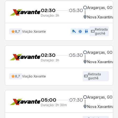
Aragarças, GO
02:30
05:30
Duração:
3h
Nova Xavantina,
Retirada
airline_seat_legroom_extra
ac_unit
wc
8,7
Viação Xavante
guichê
Aragarças, GO
02:30
05:30
Duração:
3h
Nova Xavantina,
Retirada
8,7
Viação Xavante
guichê
Aragarças, GO
05:00
07:30
Duração:
2h 30m
Nova Xavantina,