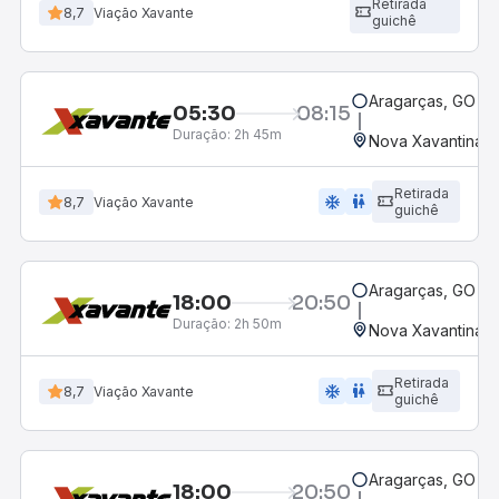
Retirada
8,7
Viação Xavante
guichê
Aragarças, GO
05:30
08:15
Duração:
2h 45m
Nova Xavantina,
Retirada
ac_unit
wc
8,7
Viação Xavante
guichê
Aragarças, GO
18:00
20:50
Duração:
2h 50m
Nova Xavantina,
Retirada
ac_unit
wc
8,7
Viação Xavante
guichê
Aragarças, GO
18:00
20:50