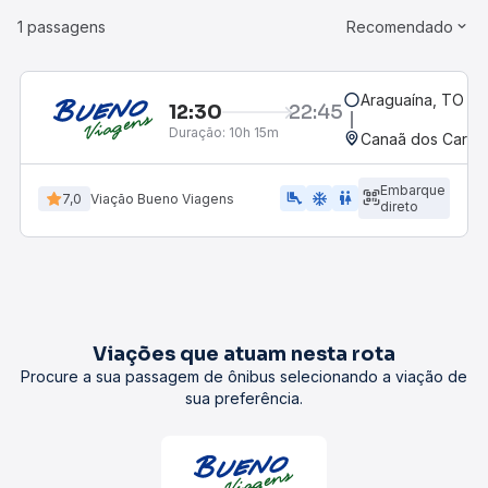
1 passagens
Recomendado
Araguaína, TO
12:30
22:45
Duração:
10h 15m
Canaã dos Carajá
Embarque
airline_seat_legroom_extra
ac_unit
WC
7,0
Viação Bueno Viagens
direto
Viações que atuam nesta rota
Procure a sua passagem de ônibus selecionando a viação de
sua preferência.