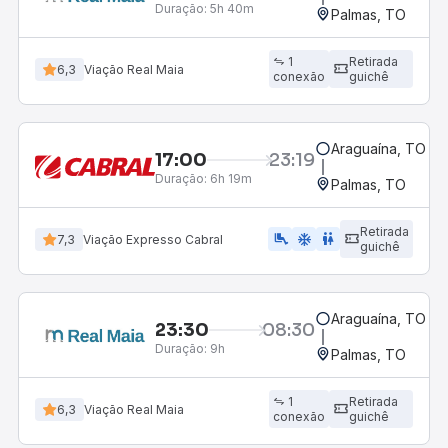
Duração:
5h 40m
Palmas, TO
1
Retirada
6,3
Viação Real Maia
conexão
guichê
Araguaína, TO
17:00
23:19
Duração:
6h 19m
Palmas, TO
Retirada
airline_seat_legroom_extra
ac_unit
WC
7,3
Viação Expresso Cabral
guichê
Araguaína, TO
23:30
08:30
Duração:
9h
Palmas, TO
1
Retirada
6,3
Viação Real Maia
conexão
guichê