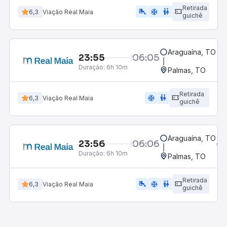
Retirada
airline_seat_legroom_extra
ac_unit
wc
6,3
Viação Real Maia
guichê
Araguaína, TO
23:55
06:05
Duração:
6h 10m
Palmas, TO
Retirada
ac_unit
wc
6,3
Viação Real Maia
guichê
Araguaína, TO
23:56
06:06
Duração:
6h 10m
Palmas, TO
Retirada
airline_seat_legroom_extra
ac_unit
wc
6,3
Viação Real Maia
guichê