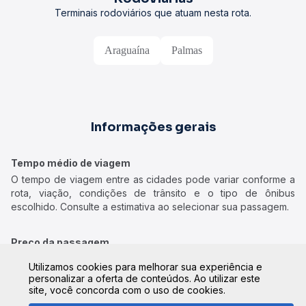
Terminais rodoviários que atuam nesta rota.
Araguaína
Palmas
Informações gerais
Tempo médio de viagem
O tempo de viagem entre as cidades pode variar conforme a
rota, viação, condições de trânsito e o tipo de ônibus
escolhido. Consulte a estimativa ao selecionar sua passagem.
Preço da passagem
Os preços das passagens variam de acordo com a viação,
Utilizamos cookies para melhorar sua experiência e
data, horário e tipo de poltrona. Confira os valores atualizados
personalizar a oferta de conteúdos. Ao utilizar este
no momento da compra, pois podem sofrer alterações.
site, você concorda com o uso de cookies.