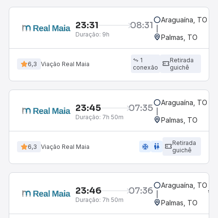
Araguaína, TO
23:31
08:31
Duração:
9h
Palmas, TO
1
Retirada
6,3
Viação Real Maia
conexão
guichê
Araguaína, TO
23:45
07:35
Duração:
7h 50m
Palmas, TO
Retirada
ac_unit
wc
6,3
Viação Real Maia
guichê
Araguaína, TO
23:46
07:36
Duração:
7h 50m
Palmas, TO