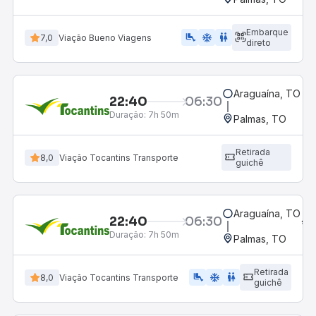
Embarque
airline_seat_legroom_extra
ac_unit
wc
7,0
Viação Bueno Viagens
direto
Araguaína, TO
22:40
06:30
Duração:
7h 50m
Palmas, TO
Retirada
8,0
Viação Tocantins Transporte
guichê
Araguaína, TO
22:40
06:30
Duração:
7h 50m
Palmas, TO
Retirada
airline_seat_legroom_extra
ac_unit
wc
8,0
Viação Tocantins Transporte
guichê