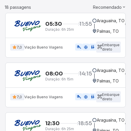
18 passagens
Recomendado
Araguaína, TO
05:30
11:55
Duração:
6h 25m
Palmas, TO
Embarque
airline_seat_legroom_extra
ac_unit
wc
7,0
Viação Bueno Viagens
direto
Araguaína, TO
08:00
14:15
Duração:
6h 15m
Palmas, TO
Embarque
airline_seat_legroom_extra
ac_unit
wc
7,0
Viação Bueno Viagens
direto
Araguaína, TO
12:30
18:55
Duração:
6h 25m
Palmas, TO