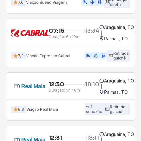
airline_seat_legroom_extra
ac_unit
wc
7,0
Viação Bueno Viagens
direto
Araguaína, TO
07:15
13:34
Duração:
6h 19m
Palmas, TO
Retirada
airline_seat_legroom_extra
ac_unit
wc
7,3
Viação Expresso Cabral
guichê
Araguaína, TO
12:30
18:10
Duração:
5h 40m
Palmas, TO
1
Retirada
6,3
Viação Real Maia
conexão
guichê
Araguaína, TO
12:31
18:11