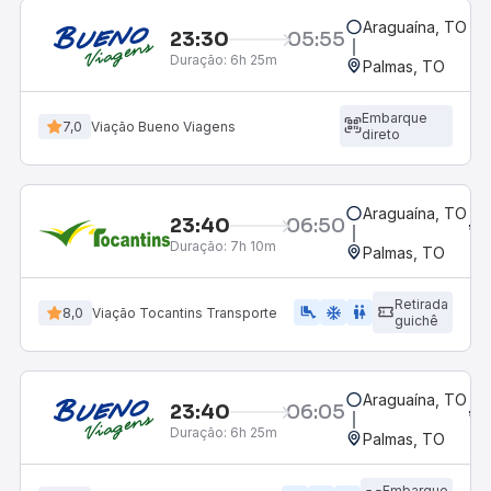
Araguaína, TO
23:30
05:55
Duração:
6h 25m
Palmas, TO
Embarque
7,0
Viação Bueno Viagens
direto
Araguaína, TO
23:40
06:50
Duração:
7h 10m
Palmas, TO
Retirada
airline_seat_legroom_extra
ac_unit
wc
8,0
Viação Tocantins Transporte
guichê
Araguaína, TO
23:40
06:05
Duração:
6h 25m
Palmas, TO
Embarque