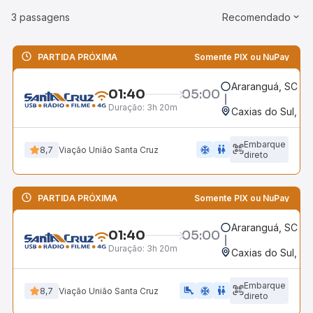
3 passagens
Recomendado
PARTIDA PRÓXIMA
Somente PIX ou NuPay
Araranguá, SC
01:40
05:00
Duração:
3h 20m
Caxias do Sul, RS
Embarque
ac_unit
wc
8,7
Viação União Santa Cruz
direto
PARTIDA PRÓXIMA
Somente PIX ou NuPay
Araranguá, SC
01:40
05:00
Duração:
3h 20m
Caxias do Sul, RS
Embarque
airline_seat_legroom_extra
ac_unit
wc
8,7
Viação União Santa Cruz
direto