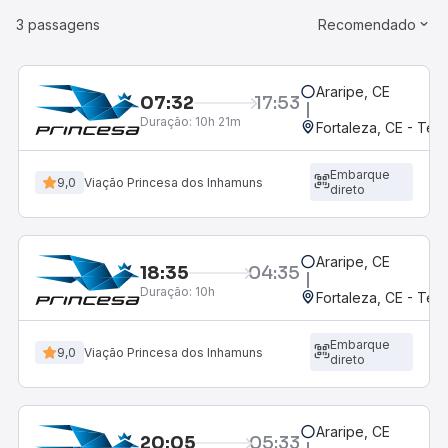
3 passagens
Recomendado
Araripe, CE
07:32
17:53
Duração:
10h 21m
Fortaleza, CE - Te
Embarque
9,0
Viação Princesa dos Inhamuns
direto
Araripe, CE
18:35
04:35
Duração:
10h
Fortaleza, CE - Te
Embarque
9,0
Viação Princesa dos Inhamuns
direto
Araripe, CE
20:05
05:33