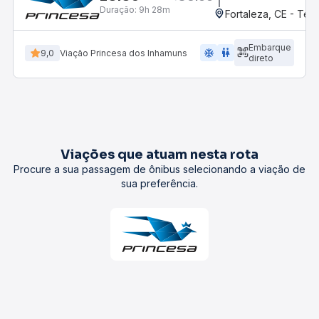
Duração:
9h 28m
Fortaleza, CE - Te
Embarque
ac_unit
wc
9,0
Viação Princesa dos Inhamuns
direto
Viações que atuam nesta rota
Procure a sua passagem de ônibus selecionando a viação de
sua preferência.