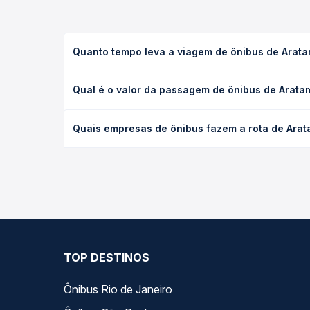
Quanto tempo leva a viagem de ônibus de Arata
A viagem de ônibus de Aratama, CE para Arneiroz, C
Qual é o valor da passagem de ônibus de Aratam
as condições de tráfego. Na Quero Passagem você 
O preço da passagem de ônibus de Aratama, CE para
Quais empresas de ônibus fazem a rota de Arat
antecedência da compra. Na Quero Passagem você c
As viações Princesa dos Inhamuns operam o trecho
opções — empresas, horários, tipos de serviço e p
TOP DESTINOS
Ônibus Rio de Janeiro