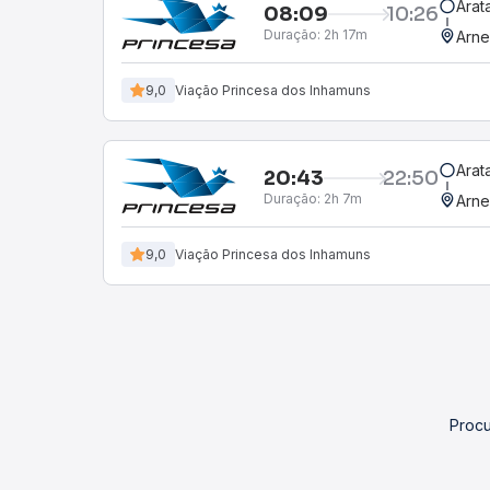
Arat
08:09
10:26
Duração:
2h 17m
Arne
9,0
Viação Princesa dos Inhamuns
Arat
20:43
22:50
Duração:
2h 7m
Arne
9,0
Viação Princesa dos Inhamuns
Procu