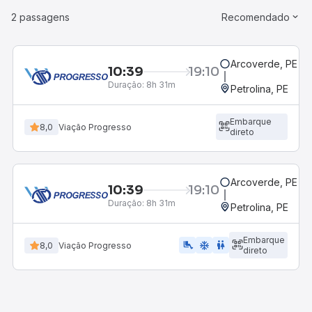
2 passagens
Recomendado
Arcoverde, PE - 
10:39
19:10
Duração:
8h 31m
Petrolina, PE
Embarque
8,0
Viação Progresso
direto
Arcoverde, PE - 
10:39
19:10
Duração:
8h 31m
Petrolina, PE
Embarque
airline_seat_legroom_extra
ac_unit
wc
8,0
Viação Progresso
direto