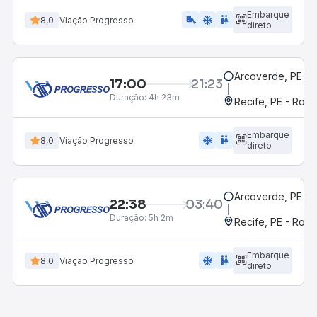
Embarque
airline_seat_legroom_extra
ac_unit
wc
8,0
Viação Progresso
direto
Arcoverde, PE - 
17:00
21:23
Duração:
4h 23m
Recife, PE - Rodo
Embarque
ac_unit
wc
8,0
Viação Progresso
direto
Arcoverde, PE - 
22:38
03:40
Duração:
5h 2m
Recife, PE - Rodo
Embarque
ac_unit
wc
8,0
Viação Progresso
direto