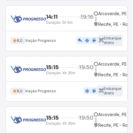
Arcoverde, PE - 
14:11
19:16
Duração:
5h 5m
Recife, PE - Rodo
Embarque
airline_seat_legroom_extra
ac_unit
wc
8,0
Viação Progresso
direto
Arcoverde, PE - 
15:15
19:50
Duração:
4h 35m
Recife, PE - Rodo
Embarque
ac_unit
wc
8,0
Viação Progresso
direto
Arcoverde, PE - 
15:15
19:50
Duração:
4h 35m
Recife, PE - Rodo