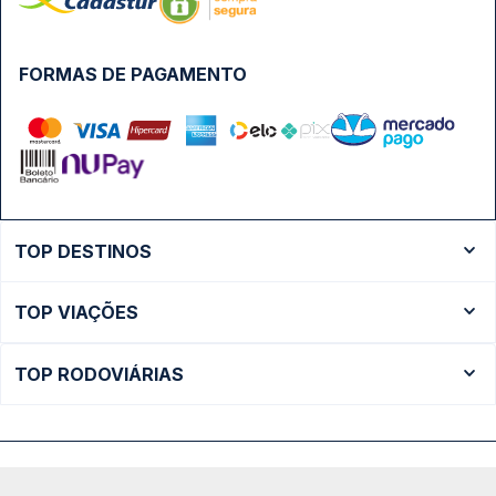
FORMAS DE PAGAMENTO
TOP DESTINOS
Ônibus Rio de Janeiro
TOP VIAÇÕES
Ônibus São Paulo
Passagens Cometa
Ônibus Brasília
TOP RODOVIÁRIAS
Passagens Gontijo
Ônibus Campinas
Rodoviária São Paulo - Tietê
Passagens 1001
Ônibus Londrina
Rodoviária Rio de Janeiro - Novo Rio
Passagens Águia Branca
+ Destinos
Rodoviária Belo Horizonte - Gov. Israel Pinheiro (Tergip)
Calçada das Margaridas, 163 - Sala 02 - Condomínio Centro
Passagens Pássaro Marron