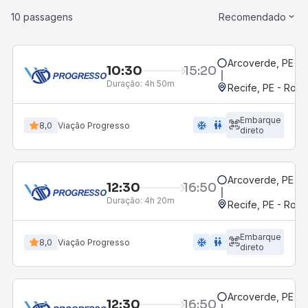
10 passagens
Recomendado
Arcoverde, PE - 
10:30
15:20
Duração:
4h 50m
Recife, PE - Rodo
Embarque
ac_unit
wc
8,0
Viação Progresso
direto
Arcoverde, PE - 
12:30
16:50
Duração:
4h 20m
Recife, PE - Rodo
Embarque
ac_unit
wc
8,0
Viação Progresso
direto
Arcoverde, PE - 
12:30
16:50